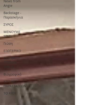
News from
Angie
Backstage -
Παρασκήνια
ΣΥΡΟΣ
ΜΕΝΟΥΜΕ
ΣΠΙΤΙ
Γεύση
ΕΞΩΤΕΡΙΚΟ
CELEBRITY
STORIES
BYBUS
Βιογραφικά
ΚΡΙΤΙΚΕΣ
ΠΑΡΑΣΤΑΣΕΩΝ
ΤΟ ΚΙΟΥ