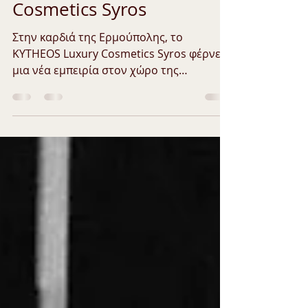
KYTHEOS Luxury
Cosmetics Syros
Στην καρδιά της Ερμούπολης, το
KYTHEOS Luxury Cosmetics Syros φέρνει
μια νέα εμπειρία στον χώρο της
ομορφιάς, συνδυάζοντας επαγγελματικά
προϊόντα κομμωτηρίου, εξειδικευμένο
skincare, κορεατική περιποίηση
προσώπου και επαγγελματικό μακιγιάζ, σε
έναν σύγχρονο χώρο αφιερωμένο στη
γυναίκα και τον άνδρα που θέλουν
ποιότητα χωρίς συμβιβασμούς.