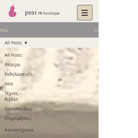
pear
PR boutique
Νέα
All Posts
All Posts
Θέατρο
Εκδηλώσεις
Νέα
Τέχνες -
Βιβλίο
Συνεντεύξεις
Επιχειρήσεις
-
Καταστήματα