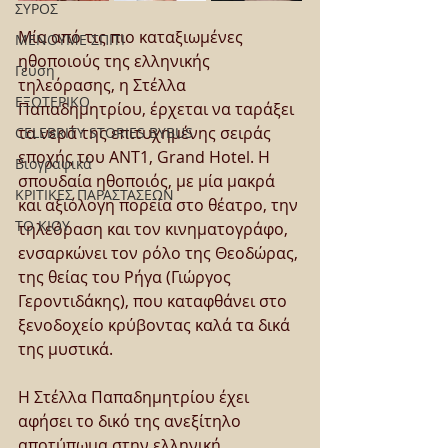
ΣΥΡΟΣ
Μία από τις πιο καταξιωμένες 
ΜΕΝΟΥΜΕ ΣΠΙΤΙ
ηθοποιούς της ελληνικής 
Γεύση
τηλεόρασης, η Στέλλα 
ΕΞΩΤΕΡΙΚΟ
Παπαδημητρίου, έρχεται να ταράξει 
τα νερά της επιτυχημένης σειράς 
CELEBRITY STORIES BYBUS
εποχής του ΑΝΤ1, Grand Hotel. Η 
Βιογραφικά
σπουδαία ηθοποιός, με μία μακρά 
ΚΡΙΤΙΚΕΣ ΠΑΡΑΣΤΑΣΕΩΝ
και αξιόλογη πορεία στο θέατρο, την 
ΤΟ ΚΙΟΥ
τηλεόραση και τον κινηματογράφο, 
ενσαρκώνει τον ρόλο της Θεοδώρας, 
της θείας του Ρήγα (Γιώργος 
Γεροντιδάκης), που καταφθάνει στο 
ξενοδοχείο κρύβοντας καλά τα δικά 
της μυστικά.
Η Στέλλα Παπαδημητρίου έχει 
αφήσει το δικό της ανεξίτηλο 
αποτύπωμα στην ελληνική 