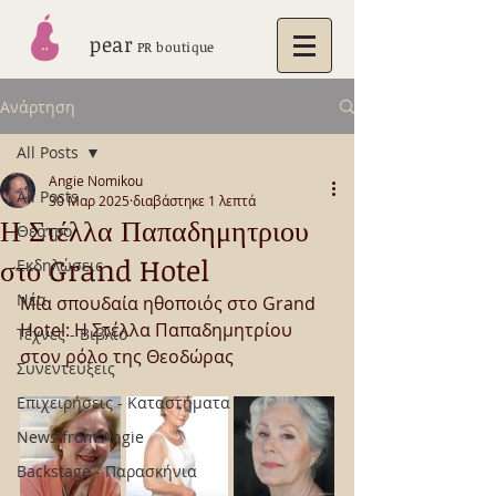
pear
PR boutique
Ανάρτηση
All Posts
Angie Nomikou
All Posts
30 Μαρ 2025
διαβάστηκε 1 λεπτά
Η Στέλλα Παπαδημητριου
Θέατρο
στο Grand Hotel
Εκδηλώσεις
Νέα
Μία σπουδαία ηθοποιός στο Grand 
Hotel: Η Στέλλα Παπαδημητρίου 
Τέχνες - Βιβλίο
στον ρόλο της Θεοδώρας
Συνεντεύξεις
Επιχειρήσεις - Καταστήματα
News from Angie
Backstage - Παρασκήνια