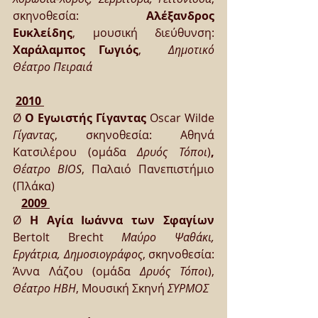
σκηνοθεσία: 
Αλέξανδρος 
Ευκλείδης
, μουσική διεύθυνση: 
Χαράλαμπος Γωγιός
,  
Δημοτικό 
Θέατρο Πειραιά
2010 
Ø 
Ο Εγωιστής Γίγαντας 
Oscar Wilde 
Γίγαντας
, σκηνοθεσία: Αθηνά 
Κατσιλέρου (ομάδα 
Δρυός Τόποι
)
,
Θέατρο BIOS
, Παλαιό Πανεπιστήμιο 
(Πλάκα)
2009 
Ø 
Η Αγία Ιωάννα των Σφαγίων
Bertolt Brecht 
Μαύρο Ψαθάκι, 
Εργάτρια, Δημοσιογράφος
, σκηνοθεσία: 
Άννα Λάζου (ομάδα 
Δρυός Τόποι
), 
Θέατρο ΗΒΗ
, Μουσική Σκηνή 
ΣΥΡΜΟΣ