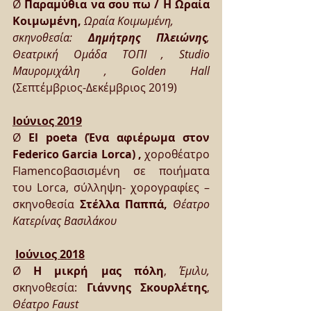
Ø 
Παραμύθια να σου πω / Η Ωραία 
Κοιμωμένη, 
Ωραία Κοιμωμένη, 
σκηνοθεσία: 
Δημήτρης Πλειώνης
, 
Θεατρική Ομάδα ΤΟΠΙ , Studio 
Μαυρομιχάλη , Golden Hall
(Σεπτέμβριος-Δεκέμβριος 2019)
Ιούνιος 2019
Ø 
El poeta (Ένα αφιέρωμα στον 
Federico Garcia Lorca) , 
χοροθέατρο 
Flamencoβασισμένη σε ποιήματα 
του Lorca, σύλληψη- χορογραφίες –
σκηνοθεσία 
Στέλλα Παππά, 
Θέατρο 
Κατερίνας Βασιλάκου 
Ιούνιος 2018
Ø 
Η μικρή μας πόλη
, 
Έμιλυ, 
σκηνοθεσία: 
Γιάννης Σκουρλέτης
, 
Θέατρο Faust