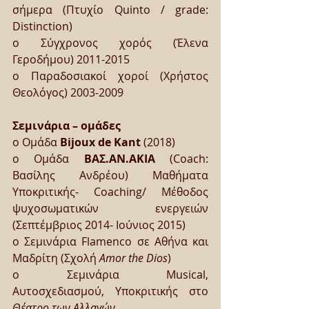
σήμερα (Πτυχίο Quinto / grade: 
Distinction)
o Σύγχρονος χορός (Έλενα 
Γεροδήμου) 2011-2015
o Παραδοσιακοί χοροί (Χρήστος 
Θεολόγος) 2003-2009
Σεμινάρια – ομάδες
o Ομάδα 
Bijoux de Kant
 (2018)
o Ομάδα 
ΒΑΣ.ΑΝ.ΑΚΙΑ
 (Coach: 
Βασίλης Ανδρέου) Μαθήματα 
Υποκριτικής- Coaching/ Μέθοδος 
ψυχοσωματικών ενεργειών 
(Σεπτέμβριος 2014- Ιούνιος 2015)
o Σεμινάρια Flamenco σε Αθήνα και 
Μαδρίτη (Σχολή 
Amor the Dios
)
o Σεμινάρια Musical, 
Αυτοσχεδιασμού, Υποκριτικής στο 
Θέατρο των Αλλαγών