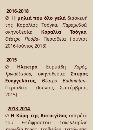
2016-2018 
Ø  
Η μηλιά που όλο γελά 
διασκευή 
της Κοραλίας Τσόγκα, 
Παραμυθού, 
σκηνοθεσία: 
Κοραλία Τσόγκα
, 
Θέατρο Πρόβα
- Περιοδεία (Ιούνιος 
2016-Ιούνιος 2018)
2015 
Ø 
Ηλέκτρα 
Ευριπίδη 
Χορός, 
Τρωαδίτισσα, 
σκηνοθεσία: 
Σπύρος 
Ευαγγελάτος
, 
Θέατρο Badminton
– 
Περιοδεία  (Ιούνιος- Σεπτέμβριος 
2015) 
2013-2014 
Ø 
Η Κόρη της Καταιγίδος 
οπερέτα 
του Θεόφραστου Σακελλαρίδη 
Χορωδία-Χορός, Σερβιτόρα, Γειτόνισσα
, 