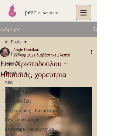
pear
PR boutique
Ανάρτηση
All Posts
Angie Nomikou
All Posts
22 Μαρ 2021
διαβάστηκε 2 λεπτά
Ευα Χριστοδούλου -
Θέατρο
Ηθοποιός, χορεύτρια
Εκδηλώσεις
Νέα
Τέχνες - Βιβλίο
Συνεντεύξεις
Επιχειρήσεις - Καταστήματα
News from Angie
Backstage - Παρασκήνια