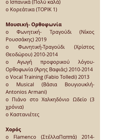
o Ισπανικά (Πολύ καλά)
o Κορεάτικα (TOPIK 1)
Μουσική- Ορθοφωνία
o Φωνητική- Τραγούδι (Νίκος 
Ρουσσάκης) 2019
o Φωνητική-Τραγούδι (Χρίστος 
Θεοδώρου) 2010-2014
o Αγωγή προφορικού λόγου- 
Ορθοφωνία (Άρης Βαφιάς) 2010-2014
o Vocal Training (Fabio Tolledi) 2013
o Musical (Βάσια Βουγιουκλή- 
Antonios Armani) 
o Πιάνο στο Χαλκηδόνιο Ωδείο (3 
χρόνια)
o Καστανιέτες
Χορός
o Flamenco (ΣτέλλαΠαππά) 2014-