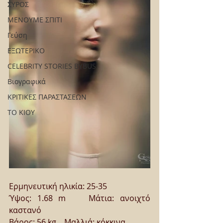
ΣΥΡΟΣ
ΜΕΝΟΥΜΕ ΣΠΙΤΙ
Γεύση
ΕΞΩΤΕΡΙΚΟ
CELEBRITY STORIES BYBUS
Βιογραφικά
ΚΡΙΤΙΚΕΣ ΠΑΡΑΣΤΑΣΕΩΝ
ΤΟ ΚΙΟΥ
Ερμηνευτική ηλικία: 25-35 
Ύψος: 1.68 m    Μάτια: ανοιχτό 
καστανό
Βάρος: 56 kg    Μαλλιά: κόκκινα