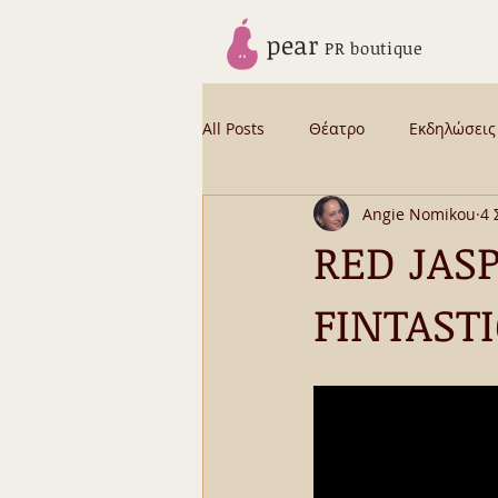
pear
PR boutique
All Posts
Θέατρο
Εκδηλώσεις
Angie Nomikou
4 
News from Angie
Backstage
RED JASP
FINTASTI
CELEBRITY STORIES BYBUS
Β