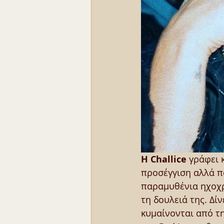
H Challice
 γράφει 
προσέγγιση αλλά π
παραμυθένια ηχοχρώ
τη δουλειά της. Δ
κυμαίνονται από τη