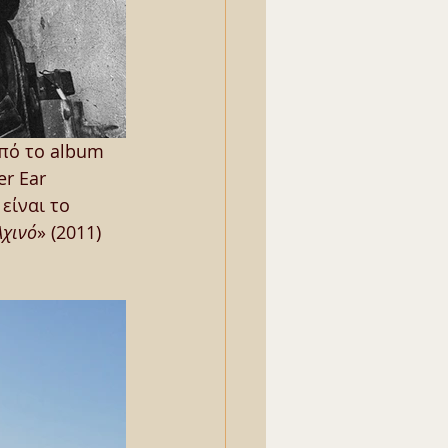
από το album 
r Ear 
είναι το 
Αχινό
» (2011) 