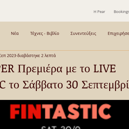
Η Pear
Booking
Νέα
Τέχνες - Βιβλίο
Συνεντεύξεις
Επιχειρήσ
Σεπ 2023
διαβάστηκε 2 λεπτά
 - Παρασκήνια
ΣΥΡΟΣ
ΜΕΝΟΥΜΕ ΣΠΙΤΙ
Γεύση
ER Πρεμιέρα με το LIVE
C το Σάββατο 30 Σεπτεμβρ
ιογραφικά
ΚΡΙΤΙΚΕΣ ΠΑΡΑΣΤΑΣΕΩΝ
ΤΟ ΚΙΟΥ