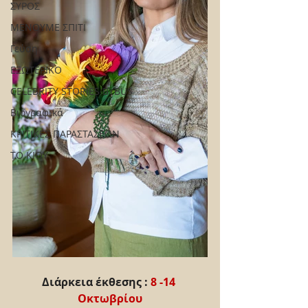
ΣΥΡΟΣ
ΜΕΝΟΥΜΕ ΣΠΙΤΙ
Γεύση
ΕΞΩΤΕΡΙΚΟ
CELEBRITY STORIES BYBUS
Βιογραφικά
ΚΡΙΤΙΚΕΣ ΠΑΡΑΣΤΑΣΕΩΝ
ΤΟ ΚΙΟΥ
Διάρκεια έκθεσης : 
8 -14 
Οκτωβρίου