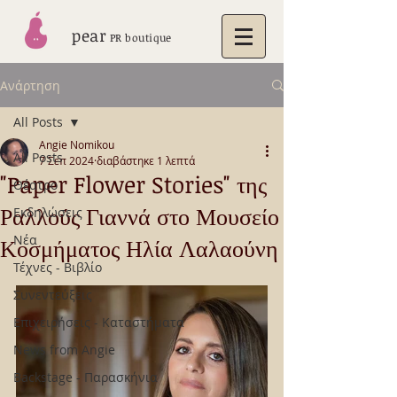
pear
PR boutique
Ανάρτηση
All Posts
Angie Nomikou
All Posts
7 Σεπ 2024
διαβάστηκε 1 λεπτά
"Paper Flower Stories" της
Θέατρο
Ραλλούς Γιαννά στο Μουσείο
Εκδηλώσεις
Νέα
Κοσμήματος Ηλία Λαλαούνη
Τέχνες - Βιβλίο
Συνεντεύξεις
Επιχειρήσεις - Καταστήματα
News from Angie
Backstage - Παρασκήνια