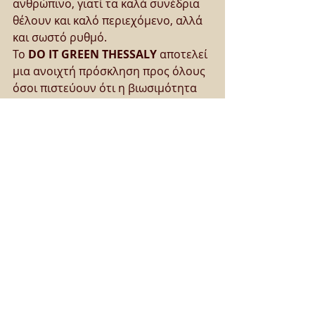
ανθρώπινο, γιατί τα καλά συνέδρια 
θέλουν και καλό περιεχόμενο, αλλά 
και σωστό ρυθμό.
Το 
DO IT GREEN THESSALY
 αποτελεί 
μια ανοιχτή πρόσκληση προς όλους 
όσοι πιστεύουν ότι η βιωσιμότητα 
δεν είναι απλώς μια σύγχρονη τάση, 
αλλά μια αναγκαία επιλογή ευθύνης 
για το παρόν και το μέλλον.
Είσοδος Ελεύθερη για το κοινό
https://video.wixstatic.com/video/47c7f0_a
c71584117384092bea81ed850a34d3f/360
p/mp4/file.mp4