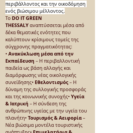
περιβάλλοντος και την οικοδόμηση 
ενός βιώσιμου μέλλοντος.
Το 
DO IT GREEN 
THESSALY
 αναπτύσσεται μέσα από 
δέκα θεματικές ενότητες που 
καλύπτουν κρίσιμους τομείς της 
σύγχρονης πραγματικότητας:
• 
Ανακύκλωση μέσα από την 
Εκπαίδευση
 – Η περιβαλλοντική 
παιδεία ως βάση αλλαγής και 
διαμόρφωσης νέας οικολογικής 
συνείδησης• 
Εθελοντισμός
 – Η 
δύναμη της συλλογικής προσφοράς 
και της κοινωνικής συνοχής• 
Υγεία 
& Ιατρική
 – Η σύνδεση της 
ανθρώπινης υγείας με την υγεία του 
πλανήτη• 
Τουρισμός & Αειφορία
 – 
Νέα βιώσιμα μοντέλα τουριστικής 
ανάπτυξης• 
Επιμελητήρια & 