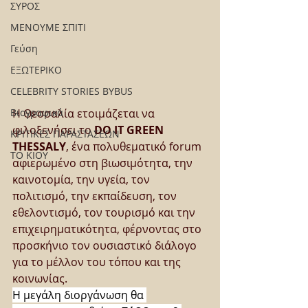
ΣΥΡΟΣ
ΜΕΝΟΥΜΕ ΣΠΙΤΙ
Γεύση
ΕΞΩΤΕΡΙΚΟ
CELEBRITY STORIES BYBUS
Βιογραφικά
Η Θεσσαλία ετοιμάζεται να 
φιλοξενήσει το 
DO IT GREEN 
ΚΡΙΤΙΚΕΣ ΠΑΡΑΣΤΑΣΕΩΝ
THESSALY
, ένα πολυθεματικό forum 
ΤΟ ΚΙΟΥ
αφιερωμένο στη βιωσιμότητα, την 
καινοτομία, την υγεία, τον 
πολιτισμό, την εκπαίδευση, τον 
εθελοντισμό, τον τουρισμό και την 
επιχειρηματικότητα, φέρνοντας στο 
προσκήνιο τον ουσιαστικό διάλογο 
για το μέλλον του τόπου και της 
κοινωνίας.
Η μεγάλη διοργάνωση θα 