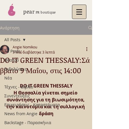
pear
PR boutique
Ανάρτηση
All Posts
Angie Nomikou
All Posts
5 Μαΐ
διαβάστηκε 3 λεπτά
DO IT GREEN THESSALY:Σά
Θέατρο
ββατο 9 Μαΐου, στις 14:00
Εκδηλώσεις
Νέα
DO IT GREEN THESSALY
Τέχνες - Βιβλίο
Η Θεσσαλία γίνεται σημείο 
Συνεντεύξεις
συνάντησης για τη βιωσιμότητα, 
Επιχειρήσεις - Καταστήματα
την καινοτομία και τη συλλογική 
δράση
News from Angie
Backstage - Παρασκήνια