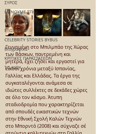
ΣΥΡΟΣ
ΜΕΝΟΥΜΕ ΣΠΙΤΙ
Γεύση
ΕΞΩΤΕΡΙΚΟ
CELEBRITY STORIES BYBUS
Γεννημένη στο Μπιλμπάο της Χώρας 
Βιογραφικά
των Βάσκων, παντρεμένη και 
ΚΡΙΤΙΚΕΣ ΠΑΡΑΣΤΑΣΕΩΝ
μητέρα, έχει ζήσει και εργαστεί για 
ΤΟ ΚΙΟΥ
είκοσι χρόνια μεταξύ Ισπανίας, 
Γαλλίας και Ελλάδας. Τα έργα της 
συγκαταλέγονται ανάμεσα σε 
ιδιώτες συλλέκτες σε δεκάδες χώρες 
σε όλο τον κόσμο. Άτυπη 
σταδιοδρομία που χαρακτηρίζεται 
από σπουδές εικαστικών τεχνών 
στην Εθνική Σχολή Καλών Τεχνών 
στο Μπορντό (2008) και σύχναζε σέ 
στούντιο καλλιτεχνών στη Γαλλία. 