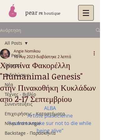
pear
PR boutique
Ανάρτηση
All Posts
Angie Nomikou
All Posts
10 Αυγ 2023
διαβάστηκε 2 λεπτά
Χριστίνα Φακορέλλη
Θέατρο
"Humanimal Genesis"
Εκδηλώσεις
Νέα
στην Πινακοθήκη Κυκλάδων
Τέχνες - Βιβλίο
απο 2-17 Σεπτεμβρίου
Συνεντεύξεις
ALBA
Επιχειρήσεις - Καταστήματα
Artiste plasticienne
“I paint to make sur not to die while 
News from Angie
being alive”
Backstage - Παρασκήνια