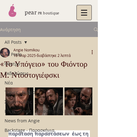
pear
PR boutique
Ανάρτηση
All Posts
Angie Nomikou
All Posts
18 Μαρ 2025
διαβάστηκε 2 λεπτά
«Το Υπόγειο» του Φιόντορ
Θέατρο
Μ. Ντοστογιέφσκι
Εκδηλώσεις
Νέα
Τέχνες - Βιβλίο
Συνεντεύξεις
Επιχειρήσεις - Καταστήματα
News from Angie
Backstage - Παρασκήνια
παράταση παραστάσεων  έως τη 