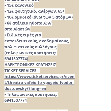
• 15€ κανονικό
• 12€ φοιτητικό, ανέργων, 65+
• 10€ ομαδικό (άνω των 5 ατόμων)
• 6€ ατέλεια ηθοποιών/
σπουδαστών
• Ειδικές τιμές για 
εκπαιδευτικούς, ακαδημαϊκούς, 
πολιτιστικούς συλλόγους 
(τηλεφωνικές κρατήσεις: 
6941507774)
ΗΛΕΚΤΡΟΝΙΚΕΣ ΚΡΑΤΗΣΕΙΣ
TICKET SERVICES : 
https://www.ticketservices.gr/even
t/theatro-vafeio-to-ypogeio-fyodor-
dostoevsky/?lang=en
• Τηλεφωνικές κρατήσεις: 
6941507774