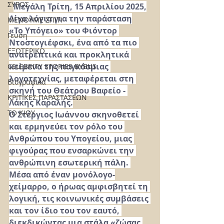
ΣΥΡΟΣ
Μεγάλη Τρίτη, 15 Απριλίου 2025,
Λίγα λόγια για την παράσταση
ΜΕΝΟΥΜΕ ΣΠΙΤΙ
«Το Υπόγειο» του Φιόντορ 
Γεύση
Ντοστογιέφσκι, ένα από τα πιο 
ΕΞΩΤΕΡΙΚΟ
ανατρεπτικά και προκλητικά 
κείμενα της παγκόσμιας 
CELEBRITY STORIES BYBUS
λογοτεχνίας, μεταφέρεται στη 
Βιογραφικά
σκηνή του Θεάτρου Βαφείο - 
ΚΡΙΤΙΚΕΣ ΠΑΡΑΣΤΑΣΕΩΝ
Λάκης Καραλής.
ΤΟ ΚΙΟΥ
Ο Στέργιος Ιωάννου σκηνοθετεί 
και ερμηνεύει τον ρόλο του 
Ανθρώπου του Υπογείου, μιας 
φιγούρας που ενσαρκώνει την 
ανθρώπινη εσωτερική πάλη. 
Μέσα από έναν μονόλογο-
χείμαρρο, ο ήρωας αμφισβητεί τη 
λογική, τις κοινωνικές συμβάσεις 
και τον ίδιο του τον εαυτό, 
διεκδικώντας μια στάλα «ζώσας 