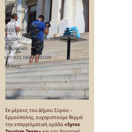
ΣΥΡΟΣ
ΜΕΝΟΥΜΕ ΣΠΙΤΙ
Γεύση
ΕΞΩΤΕΡΙΚΟ
CELEBRITY STORIES BYBUS
Βιογραφικά
ΚΡΙΤΙΚΕΣ ΠΑΡΑΣΤΑΣΕΩΝ
ΤΟ ΚΙΟΥ
Εκ μέρους του Δήμου Σύρου – 
Ερμούπολης, ευχαριστούμε θερμά 
την επαγγελματική ομάδα 
«Syros 
Tourism Team»
 και τον δημοτικό 