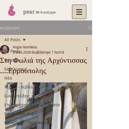
pear
PR boutique
Ανάρτηση
All Posts
Angie Nomikou
All Posts
3 Ιουλ 2020
διαβάστηκε 1 λεπτά
Στη Φωλιά της Αρχόντισσας
Θέατρο
....Ερμούπολης
Εκδηλώσεις
Νέα
Τέχνες - Βιβλίο
Συνεντεύξεις
Επιχειρήσεις - Καταστήματα
News from Angie
Backstage - Παρασκήνια