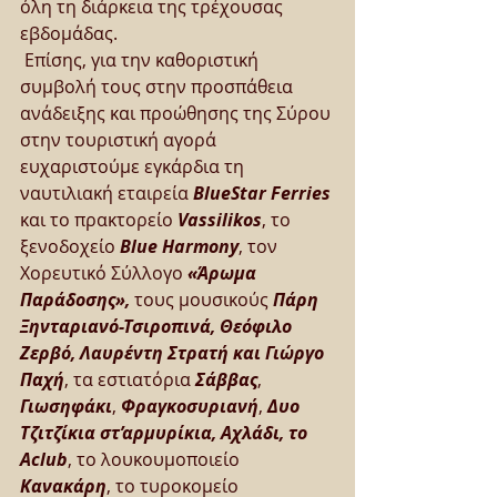
όλη τη διάρκεια της τρέχουσας 
εβδομάδας. 
 Επίσης, για την καθοριστική 
συμβολή τους στην προσπάθεια 
ανάδειξης και προώθησης της Σύρου 
στην τουριστική αγορά 
ευχαριστούμε εγκάρδια τη 
ναυτιλιακή εταιρεία 
BlueStar Ferries
και το πρακτορείο 
Vassilikos
, το 
ξενοδοχείο 
Blue Harmony
, τον 
Χορευτικό Σύλλογο 
«Άρωμα 
Παράδοσης»,
 τους μουσικούς 
Πάρη 
Ξηνταριανό-Τσιροπινά, Θεόφιλο 
Ζερβό, Λαυρέντη Στρατή και Γιώργο 
Παχή
, τα εστιατόρια 
Σάββας
, 
Γιωσηφάκι
, 
Φραγκοσυριανή
, 
Δυο 
Τζιτζίκια στ’αρμυρίκια, Αχλάδι, το 
Aclub
, το λουκουμοποιείο 
Κανακάρη
, το τυροκομείο 