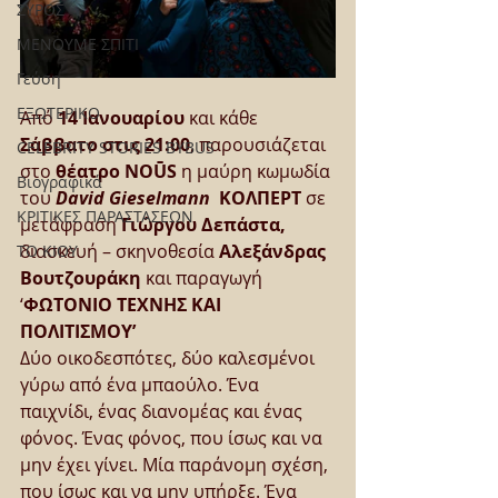
ΣΥΡΟΣ
ΜΕΝΟΥΜΕ ΣΠΙΤΙ
Γεύση
ΕΞΩΤΕΡΙΚΟ
Από 
14 Ιανουαρίου
 και κάθε 
Σάββατο στις 21:00
, παρουσιάζεται 
CELEBRITY STORIES BYBUS
στο 
θέατρο NOŪS 
η μαύρη κωμωδία 
Βιογραφικά
του 
David Gieselmann
ΚΟΛΠΕΡΤ
 σε 
ΚΡΙΤΙΚΕΣ ΠΑΡΑΣΤΑΣΕΩΝ
μετάφραση 
Γιώργου Δεπάστα,
διασκευή – σκηνοθεσία 
Αλεξάνδρας 
ΤΟ ΚΙΟΥ
Βουτζουράκη
 και παραγωγή 
‘
ΦΩΤΟΝΙΟ ΤΕΧΝΗΣ ΚΑΙ 
ΠΟΛΙΤΙΣΜΟΥ’
Δύο οικοδεσπότες, δύο καλεσμένοι 
γύρω από ένα μπαούλο. Ένα 
παιχνίδι, ένας διανομέας και ένας 
φόνος. Ένας φόνος, που ίσως και να 
μην έχει γίνει. Μία παράνομη σχέση, 
που ίσως και να μην υπήρξε. Ένα 