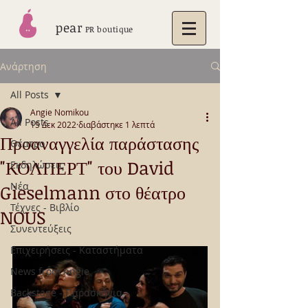
pear
PR boutique
Ανάρτηση
All Posts
Angie Nomikou
All Posts
15 Δεκ 2022
διαβάστηκε 1 λεπτά
Προαναγγελία παράστασης
Θέατρο
"ΚΟΛΠΕΡΤ" του David
Εκδηλώσεις
Νέα
Gieselmann στο θέατρο
Τέχνες - Βιβλίο
NOUS
Συνεντεύξεις
Επιχειρήσεις - Καταστήματα
News from Angie
Backstage - Παρασκήνια