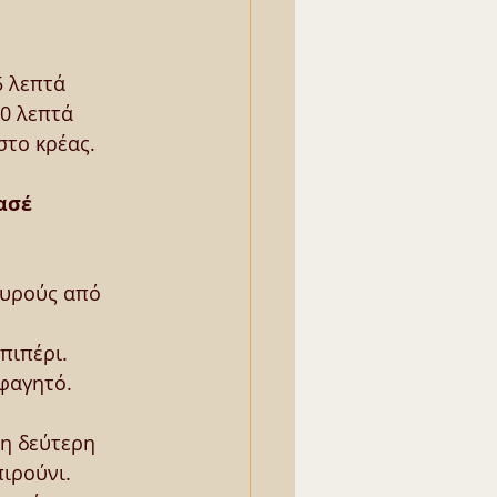
5 λεπτά 
0 λεπτά 
στο κρέας.
ασέ
αυρούς από 
πιπέρι.
φαγητό.
η δεύτερη 
πιρούνι.