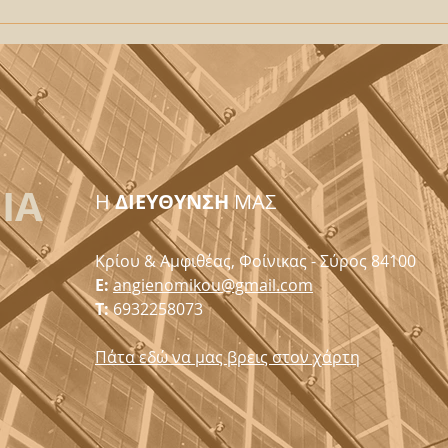
ΙΑ
H
ΔΙΕΥΘΥΝΣΗ
ΜΑΣ
Κρίου & Αμφιθέας, Φοίνικας - Σύρος 84100
E:
angienomikou@gmail.com
T:
6932258073
Πάτα εδώ να μας βρεις στον χάρτη