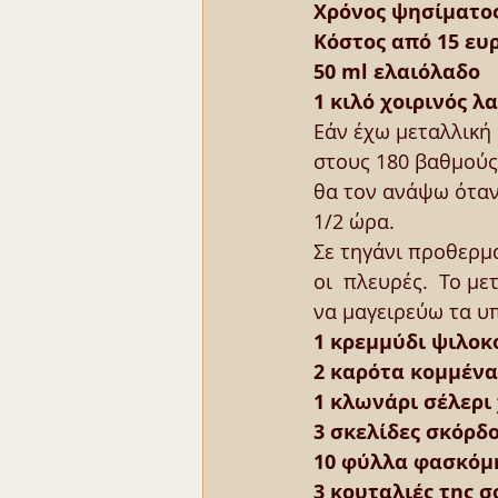
Χρόνος ψησίματος
Κόστος από 15 ευ
50 ml ελαιόλαδο
1 κιλό χοιρινός 
Εάν έχω μεταλλική
στους 180 βαθμούς
θα τον ανάψω όταν
1/2 ώρα.
Σε τηγάνι προθερμα
οι  πλευρές.  Το μ
να μαγειρεύω τα υ
1 κρεμμύδι ψιλοκ
2 καρότα κομμένα
1 κλωνάρι σέλερι
3 σκελίδες σκόρδ
10 φύλλα φασκόμ
3 κουταλιές της 