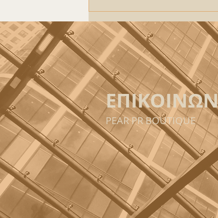
Θοδωρής Σταμούλης :
μοιράζεται μαζί μας τη συνταγή
του « Φιλέτο με σάλτσα από
φρέσκο κεράσι»
ΕΠΙΚΟΙΝΩΝ
PEAR PR BOUTIQUE