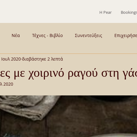
Η Pear
Booking
Νέα
Τέχνες - Βιβλίο
Συνεντεύξεις
Επιχειρήσ
 Ιουλ 2020
διαβάστηκε 2 λεπτά
 - Παρασκήνια
ΣΥΡΟΣ
ΜΕΝΟΥΜΕ ΣΠΙΤΙ
Γεύση
ς με χοιρινό ραγού στη γά
υλ 2020
ιογραφικά
ΚΡΙΤΙΚΕΣ ΠΑΡΑΣΤΑΣΕΩΝ
ΤΟ ΚΙΟΥ