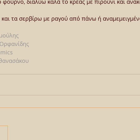
 φούρνο, διαλύω καλά το κρέας με πιρούνι και ανακ
 και τα σερβίρω με ραγού από πάνω ή αναμεμειγμέν
μούλης
 Ορφανίδης
amics
Αθανασάκου