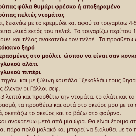
σούπας φύλα θυμάρι φρέσκο ή αποξηραμένο
σούπας πελτές ντομάτας
ει, ξεκινάω με το κρεμμύδι και αφού το τσιγαρίσω 4-
πα υλικά εκτός του πελτέ.  Τα τσιγαρίζω περίπου 1
υν  και τέλος ανακατεύω τον πελτέ.  Τα προσθέτω 
κόκκινο ξηρό
περασμένες στο μούλτι  ώσπου να είναι σαν κονκ
 γλυκού αλάτι
 γλυκού πιπέρι
 τηγάνι και με ξύλινη κουτάλα ¨ξεκολλάω τους θησ
 έλεγαν οι Γάλλοι σεφ.
3 λεπτά και προσθέτω την ντομάτα, το αλάτι και το 
ρασμό, τα προσθέτω και αυτά στο σκεύος μου με το 
ά, σκεπάζω το σκεύος και το βάζω στο φούρνο.
αι ανακατεύω μετά από μία ώρα. Θα είναι έτοιμο στ
αι πάρα πολύ μαλακό και μπορεί να διαλυθεί με το 