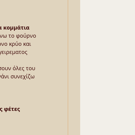
α κομμάτια
ίνω το φούρνο 
νο κρύο και 
γειρεματος 
σουν όλες του 
γάνι συνεχίζω 
ς φέτες