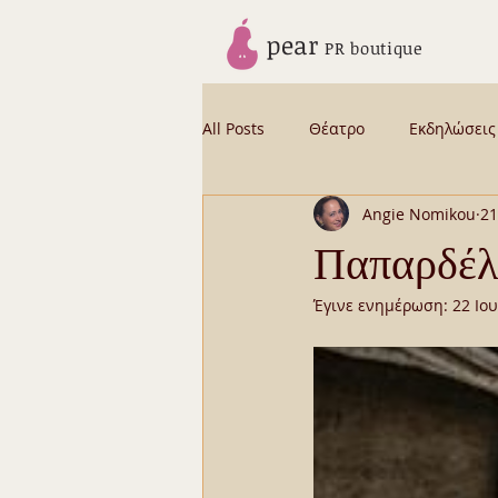
pear
PR boutique
All Posts
Θέατρο
Εκδηλώσεις
Angie Nomikou
21
News from Angie
Backstage
Παπαρδέλε
Έγινε ενημέρωση:
22 Ιο
CELEBRITY STORIES BYBUS
Β