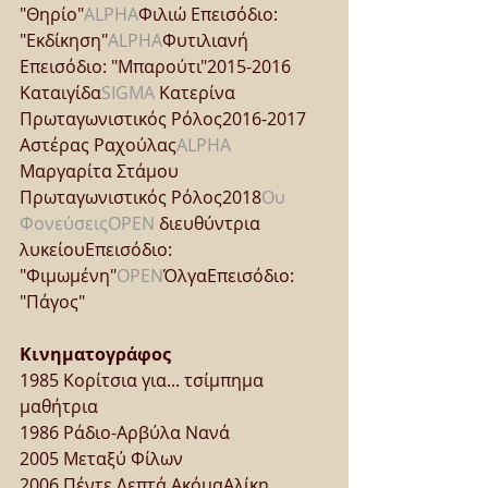
"Θηρίο"
ALPHA
Φιλιώ Επεισόδιο: 
"Εκδίκηση"
ALPHA
Φυτιλιανή 
Επεισόδιο: "Μπαρούτι"2015-2016 
Καταιγίδα
SIGMA
 Κατερίνα 
Πρωταγωνιστικός Ρόλος2016-2017 
Αστέρας Ραχούλας
ALPHA
Μαργαρίτα Στάμου 
Πρωταγωνιστικός Ρόλος2018
Ου 
Φονεύσεις
OPEN
 διευθύντρια 
λυκείουΕπεισόδιο: 
"Φιμωμένη"
OPEN
ΌλγαΕπεισόδιο: 
"Πάγος"
Κινηματογράφος
1985 Κορίτσια για... τσίμπημα 
μαθήτρια
1986 Ράδιο-Αρβύλα Νανά
2005 Μεταξύ Φίλων
2006 Πέντε Λεπτά ΑκόμαΑλίκη