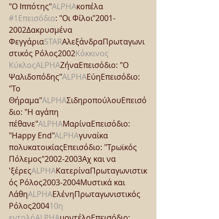
"Ο Ιππότης"
ALPHA
κοπέλα 
#1Επεισόδιο
: "Οι Φίλοι"2001-
2002Δακρυσμένα 
Φεγγάρια
STAR
ΑλεξάνδραΠρωταγωνι
στικός Ρόλος2002
Κόκκινος 
Κύκλος
ALPHA
ΖήναΕπεισόδιο: "Ο 
Ψαλιδοπόδης"
ALPHA
ΕύηΕπεισόδιο: 
"Το 
Θήραμα"
ALPHA
ΣιδηροπούλουΕπεισό
διο: "Η αγάπη 
πέθανε"
ALPHA
ΜαρίναΕπεισόδιο: 
"Happy End"
ALPHA
γυναίκα 
πολυκατοικίαςΕπεισόδιο: "Τρωϊκός 
Πόλεμος"2002-2003Αχ και να 
'ξέρες
ALPHA
ΚατερίναΠρωταγωνιστικ
ός Ρόλος2003-2004Μυστικά και 
Λάθη
ALPHA
ΕλένηΠρωταγωνιστικός 
Ρόλος2004
10η 
εντολή
ALPHA
μοντέλοΕπεισόδιο: 