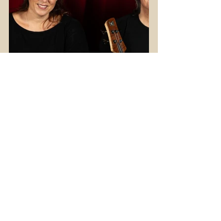
Φωτό από τη θεατρική συναυλία "Το 
Θαύμα", Θανάσης Κουρλαμπάς, Κων. 
Νικολαίδη, Γιώργος Φακανάς, 
Παναγιώτα Βλαντή