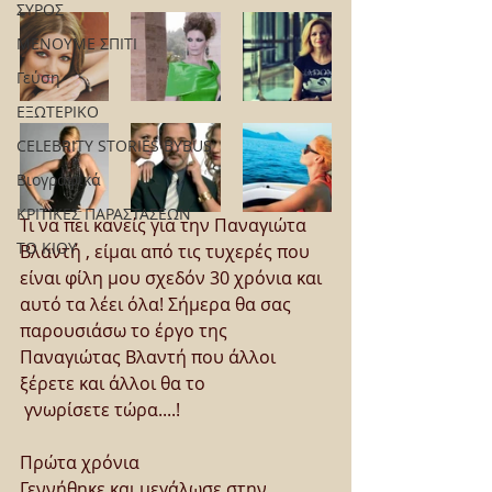
ΣΥΡΟΣ
ΜΕΝΟΥΜΕ ΣΠΙΤΙ
Γεύση
ΕΞΩΤΕΡΙΚΟ
CELEBRITY STORIES BYBUS
Βιογραφικά
ΚΡΙΤΙΚΕΣ ΠΑΡΑΣΤΑΣΕΩΝ
Τι να πει κανείς για την Παναγιώτα 
ΤΟ ΚΙΟΥ
Βλαντή , είμαι από τις τυχερές που 
είναι φίλη μου σχεδόν 30 χρόνια και 
αυτό τα λέει όλα! Σήμερα θα σας 
παρουσιάσω το έργο της 
Παναγιώτας Βλαντή που άλλοι 
ξέρετε και άλλοι θα το
 γνωρίσετε τώρα....!
Πρώτα χρόνια
Γεννήθηκε και μεγάλωσε στην 