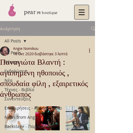
pear
PR boutique
Ανάρτηση
All Posts
Angie Nomikou
All Posts
16 Οκτ 2020
διαβάστηκε 3 λεπτά
Παναγιώτα Βλαντή :
Θέατρο
αγαπημένη ηθοποιός ,
Εκδηλώσεις
Νέα
σπουδαία φίλη , εξαιρετικός
Τέχνες - Βιβλίο
άνθρωπος
Συνεντεύξεις
Επιχειρήσεις - Καταστήματα
News from Angie
Backstage - Παρασκήνια