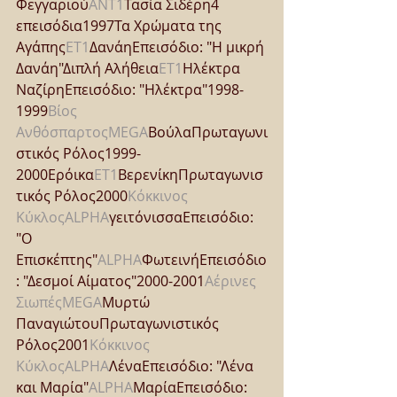
Φεγγαριού
ANT1
Τασία Σιδέρη4 
επεισόδια1997Τα Χρώματα της 
Αγάπης
ΕΤ1
ΔανάηΕπεισόδιο: "Η μικρή 
Δανάη"Διπλή Αλήθεια
ΕΤ1
Ηλέκτρα 
ΝαζίρηΕπεισόδιο: "Ηλέκτρα"1998-
1999
Βίος 
Ανθόσπαρτος
MEGA
ΒούλαΠρωταγωνι
στικός Ρόλος1999-
2000Ερόικα
ΕΤ1
ΒερενίκηΠρωταγωνισ
τικός Ρόλος2000
Κόκκινος 
Κύκλος
ALPHA
γειτόνισσαΕπεισόδιο: 
"Ο 
Επισκέπτης"
ALPHA
ΦωτεινήΕπεισόδιο
: "Δεσμοί Αίματος"2000-2001
Αέρινες 
Σιωπές
MEGA
Μυρτώ 
ΠαναγιώτουΠρωταγωνιστικός 
Ρόλος2001
Κόκκινος 
Κύκλος
ALPHA
ΛέναΕπεισόδιο: "Λένα 
και Μαρία"
ALPHA
ΜαρίαΕπεισόδιο: 