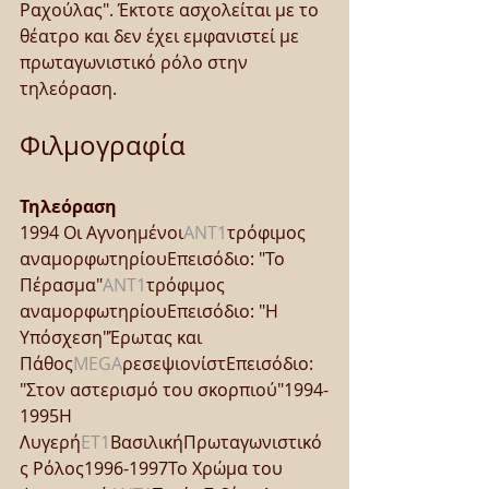
Ραχούλας". Έκτοτε ασχολείται με το 
θέατρο και δεν έχει εμφανιστεί με 
πρωταγωνιστικό ρόλο στην 
τηλεόραση.
Φιλμογραφία
Τηλεόραση
1994 Οι Αγνοημένοι
ANT1
τρόφιμος 
αναμορφωτηρίουΕπεισόδιο: "Το 
Πέρασμα"
ANT1
τρόφιμος 
αναμορφωτηρίουΕπεισόδιο: "Η 
Υπόσχεση"Έρωτας και 
Πάθος
MEGA
ρεσεψιονίστΕπεισόδιο: 
"Στον αστερισμό του σκορπιού"1994-
1995Η 
Λυγερή
ΕΤ1
ΒασιλικήΠρωταγωνιστικό
ς Ρόλος1996-1997Το Χρώμα του 