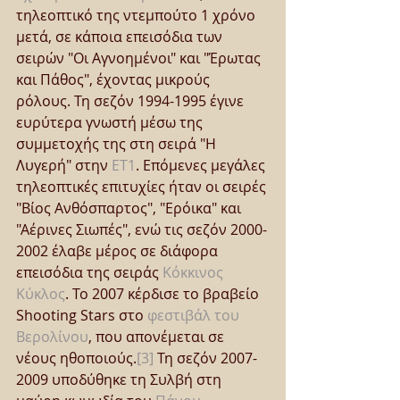
τηλεοπτικό της ντεμπούτο 1 χρόνο 
μετά, σε κάποια επεισόδια των 
σειρών "Οι Αγνοημένοι" και "Έρωτας 
και Πάθος", έχοντας μικρούς 
ρόλους. Τη σεζόν 1994-1995 έγινε 
ευρύτερα γνωστή μέσω της 
συμμετοχής της στη σειρά "Η 
Λυγερή" στην 
ΕΤ1
. Επόμενες μεγάλες 
τηλεοπτικές επιτυχίες ήταν οι σειρές 
"Βίος Ανθόσπαρτος", "Ερόικα" και 
"Αέρινες Σιωπές", ενώ τις σεζόν 2000-
2002 έλαβε μέρος σε διάφορα 
επεισόδια της σειράς 
Κόκκινος 
Κύκλος
. Το 2007 κέρδισε το βραβείο 
Shooting Stars στο 
φεστιβάλ του 
Βερολίνου
, που απονέμεται σε 
νέους ηθοποιούς.
[3]
 Τη σεζόν 2007-
2009 υποδύθηκε τη Συλβή στη 