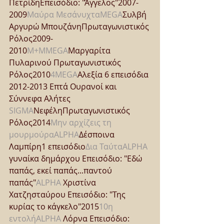
ΠετρίδηΕπεισόδιο: "Άγγελος"2007-
2009
Μαύρα Μεσάνυχτα
MEGA
Συλβή 
Αργυρώ ΜπουζάνηΠρωταγωνιστικός 
Ρόλος2009-
2010
Μ+Μ
MEGA
Μαργαρίτα 
Πυλαρινού Πρωταγωνιστικός 
Ρόλος2010
4
MEGA
Αλεξία 6 επεισόδια 
2012-2013 Επτά Ουρανοί και 
Σύννεφα Αλήτες 
SIGMA
ΝεφέληΠρωταγωνιστικός 
Ρόλος2014
Μην αρχίζεις τη 
μουρμούρα
ALPHA
Δέσποινα 
Λαμπίρη1 επεισόδιο
Δια Ταύτα
ALPHA
γυναίκα δημάρχου Επεισόδιο: "Εδώ 
παπάς, εκεί παπάς...παντού 
παπάς"
ALPHA
 Χριστίνα 
Χατζησταύρου Επεισόδιο: "Της 
κυρίας το κάγκελο"2015
10η 
εντολή
ALPHA
 Λόρνα Επεισόδιο: 