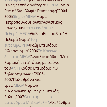
"Ένας λεπτό αργότερα"
ALPHA
Σοφία 
Επεισόδιο: "Χωρίς Επιστροφή"2004-
2005
Singles
MEGA
Μάρω 
ΠετροπούλουΠρωταγωνιστικός 
Ρόλος2005
Επτά Θανάσιμες 
Πεθερές
MEGA
ΘάλειαΕπεισόδιο: "Η 
Πεθερά Θύμα"
10η 
εντολή
ALPHA
Φαίη Επεισόδιο: 
"Κληρονομιά"2006
Το Κόκκινο 
Δωμάτιο
MEGA
ΆνναΕπεισόδιο: "Μια 
Κυριακή μετά"Γάμος με τα όλα 
του
ANT1
Χρύσα Επεισόδιο: "Ο 
Ζηλιαρόγιαννος"2006-
2007Πολυθρόνα για 
τρεις
MEGA
Μαρίνα 
ΛυδοργιώτηΠρωταγωνιστικός 
Ρόλος2007
Οι ιστορίες του 
αστυνόμου Μπέκα
ALPHA
Αλεξάνδρα 