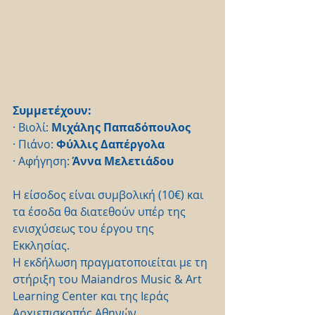
Συμμετέχουν:
· Βιολί: 
Μιχάλης Παπαδόπουλος
· Πιάνο: 
Φύλλις Δαπέργολα
· Αφήγηση: 
Άννα Μελετιάδου
Η είσοδος είναι συμβολική (10€) και 
τα έσοδα θα διατεθούν υπέρ της 
ενισχύσεως του έργου της 
Εκκλησίας.
Η εκδήλωση πραγματοποιείται με τη 
στήριξη του Maiandros Music & Art 
Learning Center και της Ιεράς 
Αρχιεπισκοπής Αθηνών.