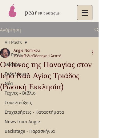
pear
PR boutique
Ανάρτηση
All Posts
Angie Nomikou
All Posts
19 Φεβ
διαβάστηκε 1 λεπτά
Ο Πόνος της Παναγίας στον
Θέατρο
Ιερό Ναό Αγίας Τριάδος
Εκδηλώσεις
Νέα
(Ρωσική Εκκλησία)
Τέχνες - Βιβλίο
Συνεντεύξεις
Επιχειρήσεις - Καταστήματα
News from Angie
Backstage - Παρασκήνια