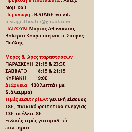
Προβολή Επικοινωνία 
: Άντζυ 
Νομικού
Παραγωγή : 
B.STAGE  email: 
b.stage.theater@gmail.com
ΠΑΙΖΟΥΝ
:
Μάριος Αθανασίου,  
Βαλέρια Κουρούπη και ο  Σπύρος 
Πούλης
Μέρες & ώρες παραστάσεων :
ΠΑΡΑΣΚΕΥΗ  21:15 & 23:30
ΣΑΒΒΑΤΟ       18:15 & 21:15
ΚΥΡΙΑΚΗ        19:00
Διάρκεια : 
100 λεπτά ( με 
διάλειμμα)
Τιμές εισιτηρίων: 
γενική είσοδος 
18€ , παιδικό-φοιτητικό-ανεργίας  
13€- ατέλεια 8€
Ειδικές τιμές για ομαδικά 
εισιτήρια