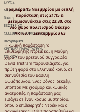
ΣΥΡΟΣ
Πρεμιέρα 15 Νοεμβρίου με διπλή 
ΜΕΝΟΥΜΕ ΣΠΙΤΙ
παράσταση στις 21:15 & 
Γεύση
μεταμεσονύκτια στις 23:30, στο 
ΕΞΩΤΕΡΙΚΟ
νέο χώρο πολιτισμού Θέατρο 
ART63, Γ' Σεπτεμβρίου 63
CELEBRITY STORIES BYBUS
Βιογραφικά
Η κωμική παράσταση “ο 
ΚΡΙΤΙΚΕΣ ΠΑΡΑΣΤΑΣΕΩΝ
Επιθεωρητής Ντρέικ και η Μαύρη 
ΤΟ ΚΙΟΥ
χήρα ” του βρετανού συγγραφέα 
David Tristram παρουσιάζεται για 
πρώτη φορά στο Ελληνικό κοινό, σε 
σκηνοθεσία του Βασίλη 
Θωμόπουλου. Ένας φόνος ,δεκαέξι 
ύποπτοι! Με χιούμορ και κωμικές 
ανατροπές, η παράσταση μας 
εισάγει σε έναν κόσμο μυστηρίου, 
όπου ο επιθεωρητής Ντρέικ και ο 
αρχιφύλακας Πλόντ προσπαθούν να 