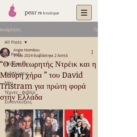
pear
PR boutique
Ανάρτηση
All Posts
Angie Nomikou
All Posts
9 Νοε 2024
διαβάστηκε 2 λεπτά
“Ο Επιθεωρητής Ντρέικ και η
Θέατρο
Μαύρη χήρα ” του David
Εκδηλώσεις
Νέα
Tristram για πρώτη φορά
Τέχνες - Βιβλίο
στην Ελλάδα
Συνεντεύξεις
Επιχειρήσεις - Καταστήματα
News from Angie
Backstage - Παρασκήνια