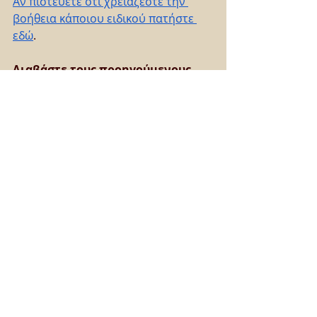
Αν πιστεύετε ότι χρειάζεστε την 
βοήθεια κάποιου ειδικού πατήστε 
εδώ
. 
Διαβάστε τους προηγούμενους 
οδηγούς Συναισθηματικής 
Διαχείρισης του Κέντρου: 
Οδηγός 
Μείωσης Άγχους
, 
Οδηγός για 
γονείς
, 
Οδηγός Καλοκαιρι 2020
, 
Οδηγός Κοινωνικής 
Αποστασιοποίησης
Συγγραφέας
: Αργυρης Σ. Μάρδας, 
συγγραφέας, ιδρυτής Ελληνικού 
Κέντρου Συναισθημάτων και της 
μεθόδου Απελευθέρωσης 
Τραύματος: Expansion Method, 
Θεοδώρα Γκέλη, εκπαιδευτικός. 
Link, Αναφορές, Βιβλιογραφία