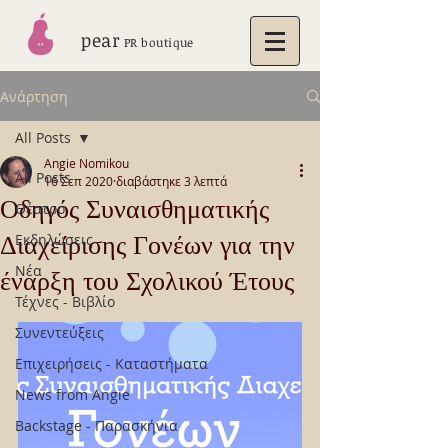
pear
PR boutique
Ανάρτηση
All Posts
Angie Nomikou
All Posts
16 Σεπ 2020
διαβάστηκε 3 λεπτά
Οδηγός Συναισθηματικής
Θέατρο
Διαχείρισης Γονέων για την
Εκδηλώσεις
Νέα
έναρξη του Σχολικού Έτους
Τέχνες - Βιβλίο
Συνεντεύξεις
Επιχειρήσεις - Καταστήματα
News from Angie
Backstage - Παρασκήνια