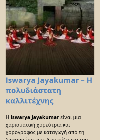
Iswarya Jayakumar – Η 
πολυδιάστατη 
καλλιτέχνης
Η 
Iswarya Jayakumar
 είναι μια 
χαρισματική χορεύτρια και 
χορογράφος με καταγωγή από τη 
Σιγκαπούρη, που ξεχωρίζει για την 