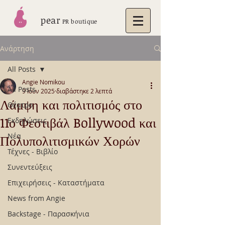
pear
PR boutique
Ανάρτηση
All Posts
Angie Nomikou
All Posts
9 Ιουν 2025
διαβάστηκε 2 λεπτά
Λάμψη και πολιτισμός στο
Θέατρο
11ο Φεστιβάλ Bollywood και
Εκδηλώσεις
Νέα
Πολυπολιτισμικών Χορών
Τέχνες - Βιβλίο
Συνεντεύξεις
Επιχειρήσεις - Καταστήματα
News from Angie
Backstage - Παρασκήνια