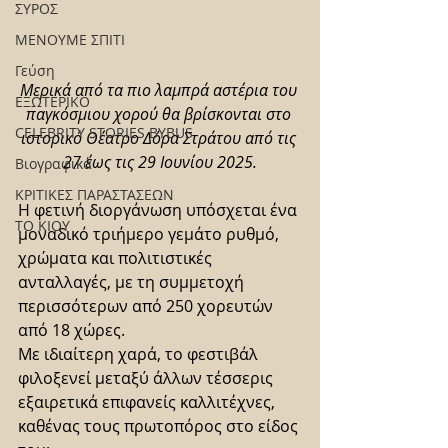
ΣΥΡΟΣ
ΜΕΝΟΥΜΕ ΣΠΙΤΙ
Γεύση
Μερικά από τα πιο λαμπρά αστέρια του 
ΕΞΩΤΕΡΙΚΟ
παγκόσμιου χορού θα βρίσκονται στο 
CELEBRITY STORIES BYBUS
ιστορικό Θέατρο Δόρα Στράτου από τις 
27 έως τις 29 Ιουνίου 2025.
Βιογραφικά
ΚΡΙΤΙΚΕΣ ΠΑΡΑΣΤΑΣΕΩΝ
Η φετινή διοργάνωση υπόσχεται ένα 
ΤΟ ΚΙΟΥ
μοναδικό τριήμερο γεμάτο ρυθμό, 
χρώματα και πολιτιστικές 
ανταλλαγές, με τη συμμετοχή 
περισσότερων από 250 χορευτών 
από 18 χώρες.
Με ιδιαίτερη χαρά, το φεστιβάλ 
φιλοξενεί μεταξύ άλλων τέσσερις 
εξαιρετικά επιφανείς καλλιτέχνες, 
καθένας τους πρωτοπόρος στο είδος 