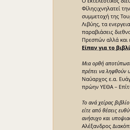
Ο εκτελεστικός διε
Φίληςιχνηλατεί τη
συμμετοχή της Τουρ
Λιβύης, τα ενεργει
παραβιάσεις διεθν
Πρεσπών αλλά και
Είπαν για το βιβλ
Μια ορθή αποτύπωση
πρέπει να ληφθούν υ
Ναύαρχος ε.α. Ευά
πρώην ΥΕΘΑ – Επίτ
Το ανά χείρας βιβλί
είτε από θέσεις ευθύ
ανήσυχο και υποψια
Αλέξανδρος Διακόπ