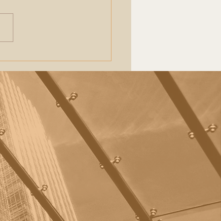
τία»του Δημήτρη
αρήγου