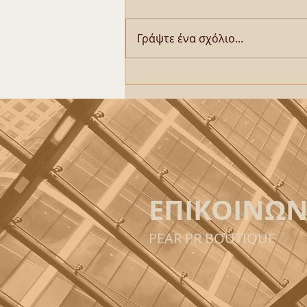
Γράψτε ένα σχόλιο...
«Θερινό Μουσαμά», κάθε
Τετάρτη του Ιουνίου στο
Panormix
ΕΠΙΚΟΙΝΩΝ
PEAR PR BOUTIQUE