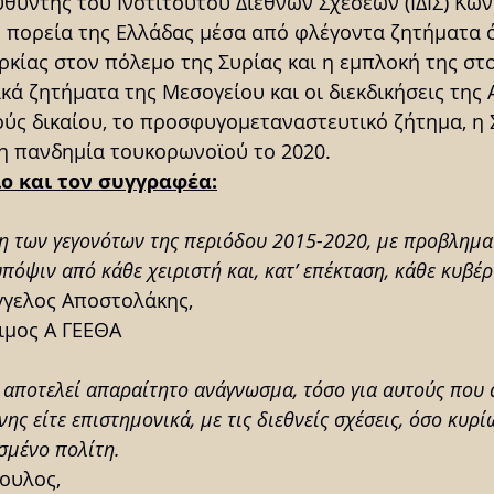
υθυντής του Ινστιτούτου Διεθνών Σχέσεων (ΙΔΙΣ) Κων
ν πορεία της Ελλάδας μέσα από φλέγοντα ζητήματα 
κίας στον πόλεμο της Συρίας και η εμπλοκή της στο
ακά ζητήματα της Μεσογείου και οι διεκδικήσεις της 
ούς δικαίου, το προσφυγομεταναστευτικό ζήτημα,
η
η
πανδημία τουκορωνοϊού το 2020.
ίο και τον συγγραφέα:
 των γεγονότων της περιόδου 2015-2020, με προβλημα
πόψιν από κάθε χειριστή και, κατ’ επέκταση, κάθε κυβέ
γγελος Αποστολάκης,
ιμος Α ΓΕΕΘΑ
ο αποτελεί απαραίτητο ανάγνωσμα, τόσο για αυτούς που 
νης είτε επιστημονικά, με τις διεθνείς σχέσεις, όσο κυρί
σμένο πολίτη.
ουλος,