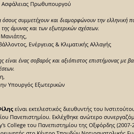
ς Ασφάλειας Πρωθυπουργού
α όσους συμμετέχουν και διαμορφώνουν την ελληνική πο
, της άμυνας και των εξωτερικών σχέσεων.
 Μανιάτης,
βάλλοντος, Ενέργειας & Κλιματικής Αλλαγής
ς είναι ένας σοβαρός και αξιόπιστος επιστήμονας με β
έσεων.
η,
ώην Υπουργός Εξωτερικών
Φίλης
 είναι εκτελεστικός διευθυντής του Ινστιτούτο
ίου Πανεπιστημίου. Εκλέχθηκε ανώτερο συνεργαζόμ
ny’s College του Πανεπιστημίου της Οξφόρδης (2007-2
ερευνητής στο Κέντρο Σπουδών Νοτιοανατολικής Ε