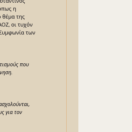
σταντίνος 
όπως η 
 θέμα της 
ΑΟΖ, οι τυχόν 
Συμφωνία των 
τισμούς που 
ρνηση.
ασχολούνται, 
ως για τον 