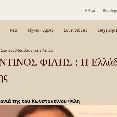
Η Pear
Booking
Νέα
Τέχνες - Βιβλίο
Συνεντεύξεις
Επιχειρήσ
 Σεπ 2020
διαβάστηκε 2 λεπτά
 - Παρασκήνια
ΣΥΡΟΣ
ΜΕΝΟΥΜΕ ΣΠΙΤΙ
Γεύση
ΤΙΝΟΣ ΦΙΛΗΣ : Η Ελλάδ
ης
ιογραφικά
ΚΡΙΤΙΚΕΣ ΠΑΡΑΣΤΑΣΕΩΝ
ΤΟ ΚΙΟΥ
τονιά της του Κωνσταντίνου Φίλη 