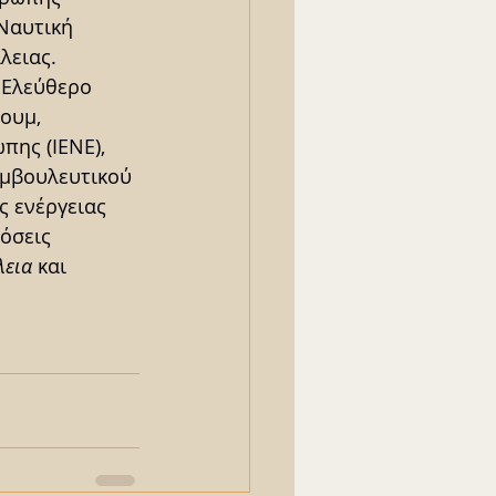
Ναυτική 
λειας. 
 Ελεύθερο 
ουμ, 
ης (ΙΕΝΕ), 
υμβουλευτικού 
 ενέργειας 
όσεις 
λεια
 και 