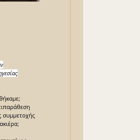
αν
ηγεσίας
θήκαμε; 
τιπαράθεση 
ς συμμετοχής 
ακιέρα; 