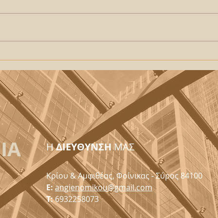
Το Κιού: το νέο βιβλιοπωλείο
«Υπα
για θέατρο και κινηματογράφο
Βαρβ
ΙΑ
H
ΔΙΕΥΘΥΝΣΗ
ΜΑΣ
Κρίου & Αμφιθέας, Φοίνικας - Σύρος 84100
E:
angienomikou@gmail.com
T:
6932258073