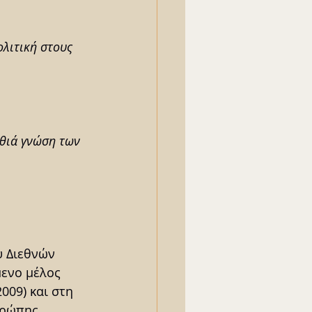
λιτική στους 
αθιά γνώση των 
υ Διεθνών 
ενο μέλος 
009) και στη 
υρώπης 