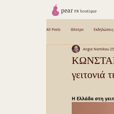
pear
PR boutique
All Posts
Θέατρο
Εκδηλώσεις
Angie Nomikou
25
News from Angie
Backstage
ΚΩΝΣΤΑΝ
γειτονιά τ
CELEBRITY STORIES BYBUS
Β
Η Ελλάδα στη γει