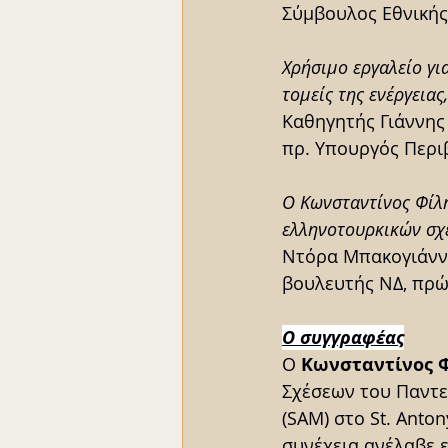
Σύμβουλος Εθνική
Χρήσιμο εργαλείο γι
τομείς της ενέργειας
Καθηγητής Γιάννης
πρ. Υπουργός Περι
Ο Κωνσταντίνος Φίλη
ελληνοτουρκικών σχ
Ντόρα Μπακογιάνν
βουλευτής ΝΔ, πρ
Ο συγγραφέας
Ο
Κωνσταντίνος 
Σχέσεων του Παντε
(SAM) στο St. Anto
συνέχεια ανέλαβε 