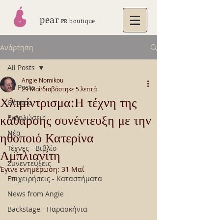
pear
PR boutique
Ανάρτηση
All Posts
Angie Nomikou
All Posts
29 Μαΐ
διαβάστηκε 5 λεπτά
Χλιμίντρισμα:Η τέχνη της
Θέατρο
κάθαρσης συνέντευξη με την
Εκδηλώσεις
Νέα
ηθοποιό Κατερίνα
Τέχνες - Βιβλίο
Αμπλιανίτη
Συνεντεύξεις
Έγινε ενημέρωση:
31 Μαΐ
Επιχειρήσεις - Καταστήματα
News from Angie
Backstage - Παρασκήνια