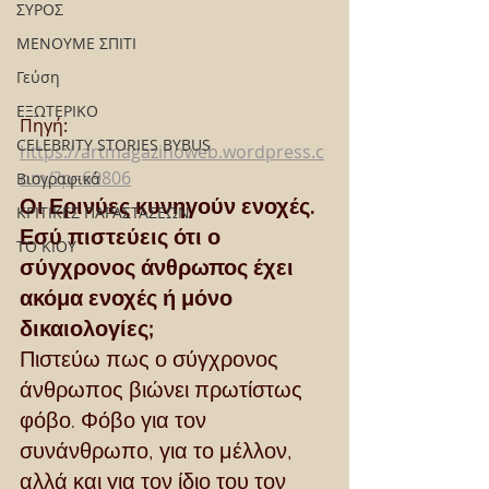
ΣΥΡΟΣ
ΜΕΝΟΥΜΕ ΣΠΙΤΙ
Γεύση
ΕΞΩΤΕΡΙΚΟ
Πηγή: 
CELEBRITY STORIES BYBUS
https://artmagazinoweb.wordpress.c
om/?p=69806
Βιογραφικά
Οι Ερινύες κυνηγούν ενοχές. 
ΚΡΙΤΙΚΕΣ ΠΑΡΑΣΤΑΣΕΩΝ
Εσύ πιστεύεις ότι ο 
ΤΟ ΚΙΟΥ
σύγχρονος άνθρωπος έχει 
ακόμα ενοχές ή μόνο 
δικαιολογίες;
Πιστεύω πως ο σύγχρονος 
άνθρωπος βιώνει πρωτίστως 
φόβο. Φόβο για τον 
συνάνθρωπο, για το μέλλον, 
αλλά και για τον ίδιο του τον 