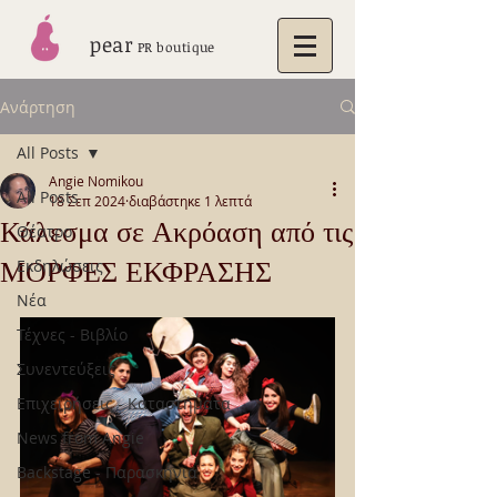
pear
PR boutique
Ανάρτηση
All Posts
Angie Nomikou
All Posts
18 Σεπ 2024
διαβάστηκε 1 λεπτά
Κάλεσμα σε Ακρόαση από τις
Θέατρο
ΜΟΡΦΕΣ ΕΚΦΡΑΣΗΣ
Εκδηλώσεις
Νέα
Τέχνες - Βιβλίο
Συνεντεύξεις
Επιχειρήσεις - Καταστήματα
News from Angie
Backstage - Παρασκήνια