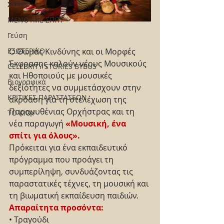
ΣΥΡΟΣ
ΜΕΝΟΥΜΕ ΣΠΙΤΙ
Γεύση
ΕΞΩΤΕΡΙΚΟ
Ο Θωμάς Κινδύνης και οι Μορφές 
Έκφρασης καλούν νέους Μουσικούς 
CELEBRITY STORIES BYBUS
και Ηθοποιούς με μουσικές 
Βιογραφικά
δεξιότητες να συμμετάσχουν στην 
ΚΡΙΤΙΚΕΣ ΠΑΡΑΣΤΑΣΕΩΝ
ακρόαση για τη στελέχωση της 
Παραμυθένιας Ορχήστρας και τη 
ΤΟ ΚΙΟΥ
νέα παραγωγή 
«Μουσική, ένα 
σπίτι για όλους».
Πρόκειται για ένα εκπαιδευτικό 
πρόγραμμα που προάγει τη 
συμπερίληψη, συνδυάζοντας τις 
παραστατικές τέχνες, τη μουσική και 
τη βιωματική εκπαίδευση παιδιών.
Απαραίτητα προσόντα:
• Τραγούδι