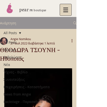
pear
PR boutique
Ανάρτηση
All Posts
Angie Nomikou
All Posts
27 Ιουλ 2022
διαβάστηκε 1 λεπτά
ΘΕΟΔΩΡΑ ΤΣΟΥΝΗ -
Θέατρο
Ηθοποιός
Εκδηλώσεις
Νέα
Τέχνες - Βιβλίο
Συνεντεύξεις
Επιχειρήσεις - Καταστήματα
News from Angie
Backstage - Παρασκήνια