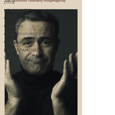
τον ηθοποιό Θανάση Κουρλαμπά)
ΣΥΡΟΣ
ΜΕΝΟΥΜΕ ΣΠΙΤΙ
Γεύση
ΕΞΩΤΕΡΙΚΟ
CELEBRITY STORIES BYBUS
Βιογραφικά
ΚΡΙΤΙΚΕΣ ΠΑΡΑΣΤΑΣΕΩΝ
ΤΟ ΚΙΟΥ