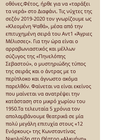
οθόνες.Φέτος, ήρθε για να «ταράξει 
τα νερά» στο Διαφάνι. Τις νύχτες της 
σεζόν 2019-2020 τον γνωρίζουμε ως 
«Κλεομένη Ψαθά», μέσα από την 
επιτυχημένη σειρά του Αντ1 «Άγριες 
Μέλισσες». Για την ώρα είναι ο 
αρραβωνιαστικός και μέλλων 
σύζυγος της «Πηνελόπης 
Σεβαστού», ο μυστηριώδης τύπος 
της σειράς και ο άντρας με το 
περίπλοκο και άγνωστο ακόμα 
παρελθόν. Φαίνεται να είναι εκείνος 
που μαίνεται να ανατρέψει την 
κατάσταση στο μικρό χωρίου του 
1950.Τα τελευταία 5 χρόνια τον 
απολαμβάνουμε θεατρικά σε μία 
πολύ μεγάλη επιτυχία στους «12 
Ενόρκους» της Κωνσταντίνας 
Νικολαΐδη στο Θέατρο «Αλκμήνη» 