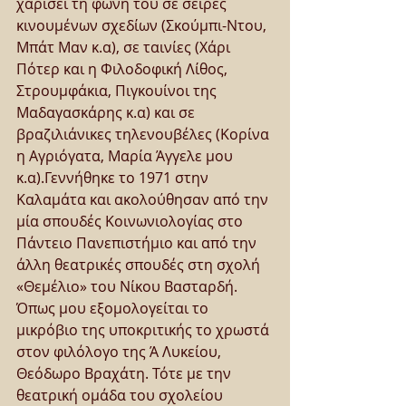
χαρίσει τη φωνή του σε σειρές 
κινουμένων σχεδίων (Σκούμπι-Ντου, 
Μπάτ Μαν κ.α), σε ταινίες (Χάρι 
Πότερ και η Φιλοδοφική Λίθος, 
Στρουμφάκια, Πιγκουίνοι της 
Μαδαγασκάρης κ.α) και σε 
βραζιλιάνικες τηλενουβέλες (Κορίνα 
η Αγριόγατα, Μαρία Άγγελε μου 
κ.α).Γεννήθηκε το 1971 στην 
Καλαμάτα και ακολούθησαν από την 
μία σπουδές Κοινωνιολογίας στο 
Πάντειο Πανεπιστήμιο και από την 
άλλη θεατρικές σπουδές στη σχολή 
«Θεμέλιο» του Νίκου Βασταρδή. 
Όπως μου εξομολογείται το 
μικρόβιο της υποκριτικής το χρωστά 
στον φιλόλογο της Ά Λυκείου, 
Θεόδωρο Βραχάτη. Τότε με την 
θεατρική ομάδα του σχολείου 