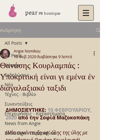
pear
PR boutique
Ανάρτηση
All Posts
Angie Nomikou
All Posts
10 Φεβ 2020
διαβάστηκε 9 λεπτά
Θανάσης Κουρλαμπάς :
Θέατρο
Υποκριτική είναι γι εμένα έν
Εκδηλώσεις
Νέα
διαγαλαξιακό ταξιδι
Τέχνες - Βιβλίο
Συνεντεύξεις
ΔΗΜΟΣΙΕΥΤΗΚΕ: 
10 ΦΕΒΡΟΥΑΡΙΟΥ, 
Επιχειρήσεις - Καταστήματα
2020
 από την Σοφία Μαζοκοπάκη 
News from Angie
(Μία συνέντευξη εφ’ όλης της ύλης με 
Backstage - Παρασκήνια