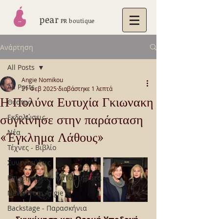
pear
PR boutique
Ανάρτηση
All Posts
Angie Nomikou
All Posts
21 Φεβ 2025
διαβάστηκε 1 λεπτά
Η Πολύνα Ευτυχία Γκιωνακη
Θέατρο
συγκίνησε στην παράσταση
Εκδηλώσεις
Νέα
«Έγκλημα Λάθους»
Τέχνες - Βιβλίο
Συνεντεύξεις
Επιχειρήσεις - Καταστήματα
News from Angie
Backstage - Παρασκήνια