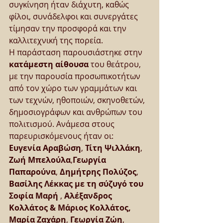
συγκίνηση ήταν διάχυτη, καθώς 
φίλοι, συνάδελφοι και συνεργάτες 
τίμησαν την προσφορά και την 
καλλιτεχνική της πορεία.
Η παράσταση παρουσιάστηκε στην 
κατάμεστη αίθουσα
 του θεάτρου, 
με την παρουσία προσωπικοτήτων 
από τον χώρο των γραμμάτων και 
των τεχνών, ηθοποιών, σκηνοθετών, 
δημοσιογράφων και ανθρώπων του 
πολιτισμού. Ανάμεσα στους 
παρευρισκόμενους ήταν οι:
Ευγενία Αραβώση
, 
Τίτη Ψιλλάκη
, 
Ζωή Μπελούλα
,
Γεωργία 
Παπαρούνα
, 
Δημήτρης Πολύζος
, 
Βασίλης Λέκκας με τη σύζυγό του  
Σοφία Μαρή 
, 
Αλέξανδρος 
Κολλάτος & Μάριος Κολλάτος, 
Μαρία Ζαχάρη
, 
Γεωργία Ζώη
, 