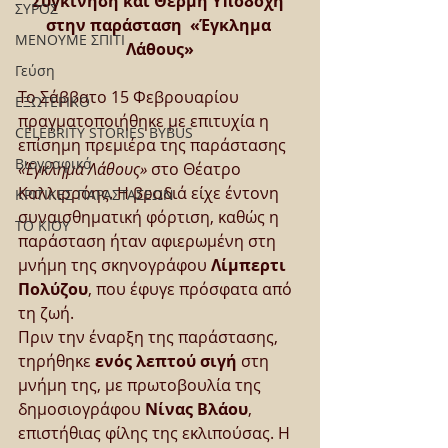
Συγκίνηση και Θερμή Υποδοχή 
ΣΥΡΟΣ
στην παράσταση  «Έγκλημα 
ΜΕΝΟΥΜΕ ΣΠΙΤΙ
Λάθους»
Γεύση
Το Σάββατο 15 Φεβρουαρίου 
ΕΞΩΤΕΡΙΚΟ
πραγματοποιήθηκε με επιτυχία η 
CELEBRITY STORIES BYBUS
επίσημη πρεμιέρα της παράστασης 
Βιογραφικά
«Έγκλημα Λάθους»
 στο Θέατρο 
Καλλιρρόης. Η βραδιά είχε έντονη 
ΚΡΙΤΙΚΕΣ ΠΑΡΑΣΤΑΣΕΩΝ
συναισθηματική φόρτιση, καθώς η 
ΤΟ ΚΙΟΥ
παράσταση ήταν αφιερωμένη στη 
μνήμη της σκηνογράφου 
Λίμπερτι 
Πολύζου
, που έφυγε πρόσφατα από 
τη ζωή.
Πριν την έναρξη της παράστασης, 
τηρήθηκε 
ενός λεπτού σιγή
 στη 
μνήμη της, με πρωτοβουλία της 
δημοσιογράφου 
Νίνας Βλάου
, 
επιστήθιας φίλης της εκλιπούσας. Η 