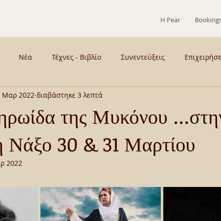
Η Pear
Booking
Νέα
Τέχνες - Βιβλίο
Συνεντεύξεις
Επιχειρήσ
 Μαρ 2022
διαβάστηκε 3 λεπτά
 - Παρασκήνια
ΣΥΡΟΣ
ΜΕΝΟΥΜΕ ΣΠΙΤΙ
Γεύση
ηρωίδα της Μυκόνου ...στ
η Νάξο 30 & 31 Μαρτίου
ιογραφικά
ΚΡΙΤΙΚΕΣ ΠΑΡΑΣΤΑΣΕΩΝ
ΤΟ ΚΙΟΥ
ρ 2022