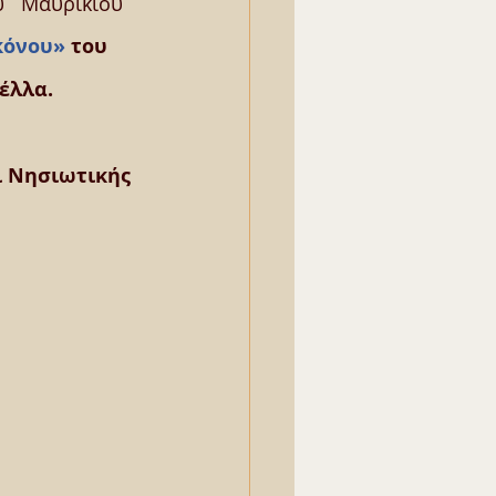
υ   Μαυρικίου
κόνου» 
του 
έλλα.
αι Νησιωτικής 