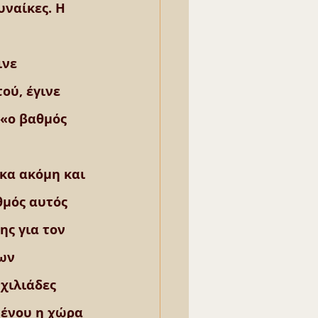
ναίκες. Η 
νε 
ού, έγινε 
 «ο βαθμός 
κα ακόμη και 
μός αυτός 
ης για τον 
ων 
χιλιάδες 
μένου η χώρα 