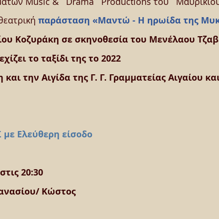
άτων Music &   Drama   Productions του   Μαυρίκιο
θεατρική 
παράσταση «Μαντώ - Η ηρωίδα της Μυ
ίου Κοζυράκη σε σκηνοθεσία του Μενέλαου Τζαβ
ίζει το ταξίδι της το 2022 
 και την Αιγίδα της Γ. Γ. Γραμματείας Αιγαίου κ
Ι Σ με Ελεύθερη είσοδο
στις 20:30
ανασίου/ Κώστος