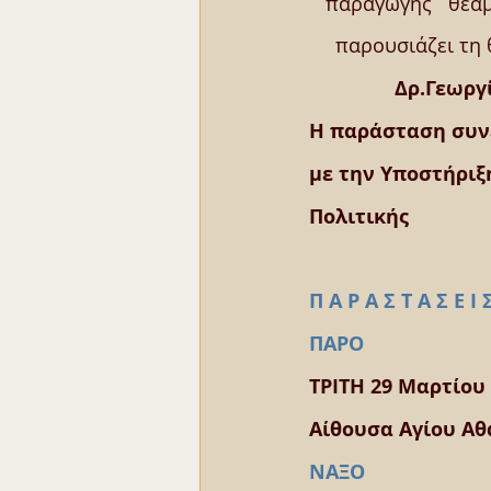
παραγωγής   θεαμ
παρουσιάζει τη 
Δρ.Γεωργ
Η παράσταση συνεχ
με την Υποστήριξη
Πολιτικής
Π Α Ρ Α Σ Τ Α Σ Ε 
ΠΑΡΟ
ΤΡΙΤΗ 29 Μαρτίου 
Αίθουσα Αγίου Αθ
ΝΑΞΟ