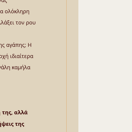
νας 
ια ολόκληρη 
λάξει τον ρου 
ης αγάπης; Η 
χή ιδιαίτερα 
γάλη καμήλα 
της, αλλά 
ψεις της 