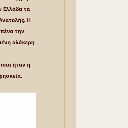
ν Ελλάδα τα 
Ανατολής. Η 
 πένα την 
μένη ολάκερη 
οια ήταν η 
ρησκεία, 