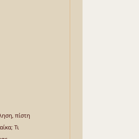
ληση, πίστη 
ίκα; Τι 