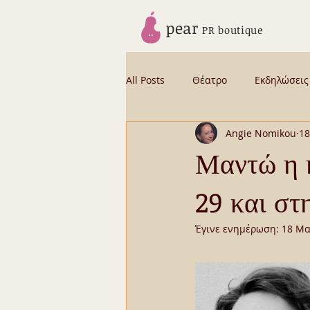
pear
PR boutique
All Posts
Θέατρο
Εκδηλώσεις
Angie Nomikou
18
News from Angie
Backstage
Μαντώ η 
29 και στ
CELEBRITY STORIES BYBUS
Β
Έγινε ενημέρωση:
18 Μα