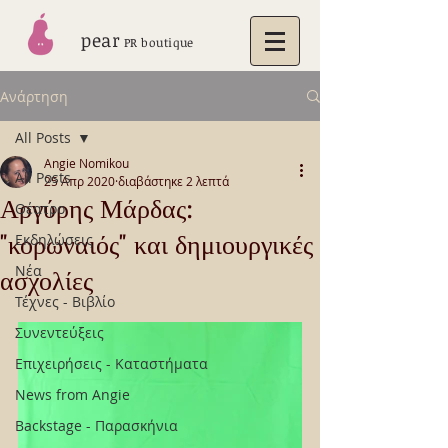
pear
PR boutique
Ανάρτηση
All Posts
Angie Nomikou
All Posts
25 Απρ 2020
διαβάστηκε 2 λεπτά
Αργύρης Μάρδας:
Θέατρο
"κορωναιός" και δημιουργικές
Εκδηλώσεις
Νέα
ασχολίες
Τέχνες - Βιβλίο
Συνεντεύξεις
Επιχειρήσεις - Καταστήματα
News from Angie
Backstage - Παρασκήνια