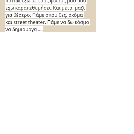
ποτάκι έξω με τους φίλους μου που 
εχω καραπεθυμήσει. Και μετα, μαζί 
για θέατρο. Πάμε όπου θες, ακόμα 
και street theater. Πάμε να δω κόσμο 
να δημιουργεί….
Αργύρης Σ. Μάρδας, Συγγραφέας, 
Δημιουργός της Μεθόδου Άμεσης 
Προσωπικής βελτίωσης Expansion 
Method, Δντης του Ελληνικού 
Κέντρου Συναισθημάτων. 
Νέα
ΜΕΝΟΥΜΕ ΣΠΙΤΙ
Εμφάνιση όλων