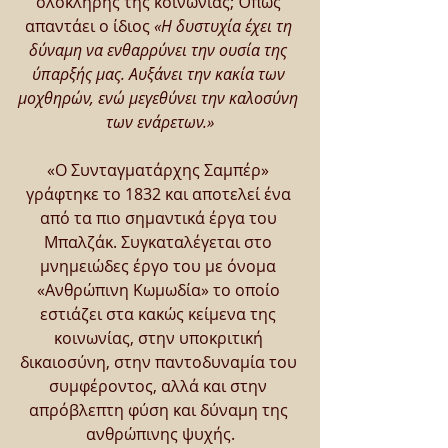
ολόκληρης της κοινωνίας; Όπως 
απαντάει ο ίδιος 
«Η δυστυχία έχει τη 
δύναμη να ενθαρρύνει την ουσία της 
ύπαρξής μας. Αυξάνει την κακία των 
μοχθηρών, ενώ μεγεθύνει την καλοσύνη 
των ενάρετων.»
«Ο Συνταγματάρχης Σαμπέρ» 
γράφτηκε το 1832 και αποτελεί ένα 
από τα πιο σημαντικά έργα του 
Μπαλζάκ. Συγκαταλέγεται στο 
μνημειώδες έργο του με όνομα 
«Ανθρώπινη Κωμωδία» το οποίο 
εστιάζει στα κακώς κείμενα της 
κοινωνίας, στην υποκριτική 
δικαιοσύνη, στην παντοδυναμία του 
συμφέροντος, αλλά και στην 
απρόβλεπτη φύση και δύναμη της 
ανθρώπινης ψυχής.