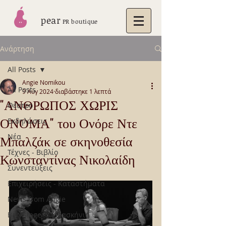
pear
PR boutique
Ανάρτηση
All Posts
Angie Nomikou
All Posts
9 Αυγ 2024
διαβάστηκε 1 λεπτά
"ΑΝΘΡΩΠΟΣ ΧΩΡΙΣ
Θέατρο
ΟΝΟΜΑ" του Ονόρε Ντε
Εκδηλώσεις
Νέα
Μπαλζάκ σε σκηνοθεσία
Τέχνες - Βιβλίο
Κωνσταντίνας Νικολαίδη
Συνεντεύξεις
Επιχειρήσεις - Καταστήματα
News from Angie
Backstage - Παρασκήνια