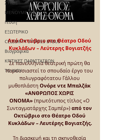
ΣΥΡΟΣ
ΜΕΝΟΥΜΕ ΣΠΙΤΙ
Γεύση
ΕΞΩΤΕΡΙΚΟ
Από Οκτώβριο στο Θέατρο Οδού 
CELEBRITY STORIES BYBUS
Κυκλάδων – Λεύτερης Βογιατζής
Βιογραφικά
ΚΡΙΤΙΚΕΣ ΠΑΡΑΣΤΑΣΕΩΝ
Σε πανελλήνια θεατρική πρώτη θα 
παρουσιαστεί το σπουδαίο έργο του 
ΤΟ ΚΙΟΥ
πολυγραφότατου Γάλλου 
μυθοπλάστη 
Ονόρε ντε Μπαλζάκ 
«ΑΝΘΡΩΠΟΣ ΧΩΡΙΣ 
ΟΝΟΜΑ»
 (πρωτότυπος τίτλος «Ο 
Συνταγματάρχης Σαμπέρ») 
από τον 
Οκτώβριο στο Θέατρο Οδού 
Κυκλάδων – Λευτέρης Βογιατζής.
Τη διασκευή και τη σκηνοθεσία 