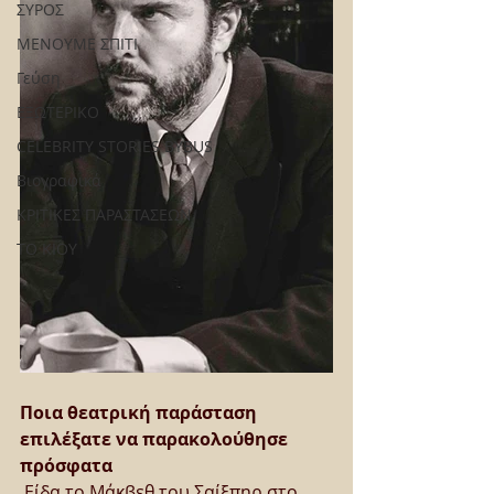
ΣΥΡΟΣ
ΜΕΝΟΥΜΕ ΣΠΙΤΙ
Γεύση
ΕΞΩΤΕΡΙΚΟ
CELEBRITY STORIES BYBUS
Βιογραφικά
ΚΡΙΤΙΚΕΣ ΠΑΡΑΣΤΑΣΕΩΝ
ΤΟ ΚΙΟΥ
Ποια θεατρική παράσταση 
επιλέξατε να παρακολούθησε 
πρόσφατα
Είδα το Μάκβεθ του Σαίξπηρ στο 