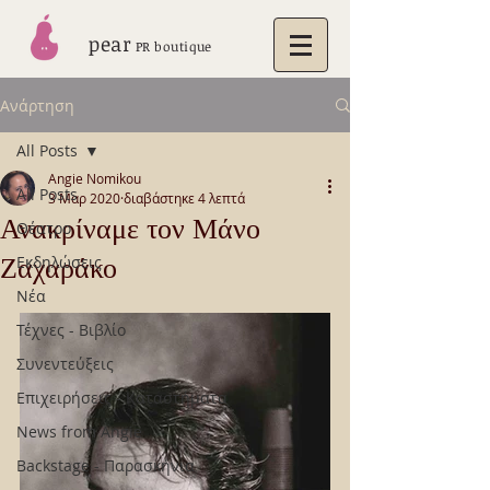
pear
PR boutique
Ανάρτηση
All Posts
Angie Nomikou
All Posts
3 Μαρ 2020
διαβάστηκε 4 λεπτά
Ανακρίναμε τον Μάνο
Θέατρο
Ζαχαράκο
Εκδηλώσεις
Νέα
Τέχνες - Βιβλίο
Συνεντεύξεις
Επιχειρήσεις - Καταστήματα
News from Angie
Backstage - Παρασκήνια