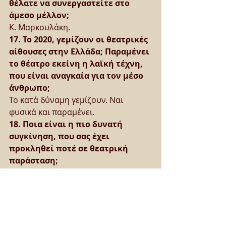
θέλατε να συνεργαστείτε στο 
άμεσο μέλλον;
Κ. Μαρκουλάκη.
17. Το 2020, γεμίζουν οι θεατρικές 
αίθουσες στην Ελλάδα; Παραμένει 
το θέατρο εκείνη η λαϊκή τέχνη, 
που είναι αναγκαία για τον μέσο 
άνθρωπο;
Το κατά δύναμη γεμίζουν. Ναι 
φυσικά και παραμένει.
18. Ποια είναι η πιο δυνατή 
συγκίνηση, που σας έχει 
προκληθεί ποτέ σε θεατρική 
παράσταση;
Δεν είμαι και πολύ ευσυγκίνητος. 
Συγκίνηση ποτέ σχεδόν, αλλά 
έντονος θαυμασμός και ζήλια με την 
πολύ καλή έννοια ναι.
19. Θυμώσατε ποτέ κατά την 