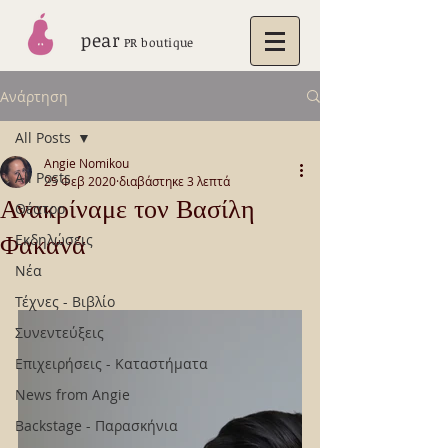
pear
PR boutique
Ανάρτηση
All Posts
Angie Nomikou
All Posts
25 Φεβ 2020
διαβάστηκε 3 λεπτά
Ανακρίναμε τον Βασίλη
Θέατρο
Φακανά
Εκδηλώσεις
Νέα
Τέχνες - Βιβλίο
Συνεντεύξεις
Επιχειρήσεις - Καταστήματα
News from Angie
Backstage - Παρασκήνια