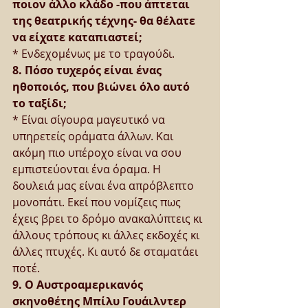
ποιον άλλο κλάδο -που άπτεται 
της θεατρικής τέχνης- θα θέλατε 
να είχατε καταπιαστεί;
* Ενδεχομένως με το τραγούδι.
8. Πόσο τυχερός είναι ένας 
ηθοποιός, που βιώνει όλο αυτό 
το ταξίδι;
* Είναι σίγουρα μαγευτικό να 
υπηρετείς οράματα άλλων. Και 
ακόμη πιο υπέροχο είναι να σου 
εμπιστεύονται ένα όραμα. Η 
δουλειά μας είναι ένα απρόβλεπτο 
μονοπάτι. Εκεί που νομίζεις πως 
έχεις βρει το δρόμο ανακαλύπτεις κι 
άλλους τρόπους κι άλλες εκδοχές κι 
άλλες πτυχές. Κι αυτό δε σταματάει 
ποτέ.
9. Ο Αυστροαμερικανός 
σκηνοθέτης Μπίλυ Γουάιλντερ 