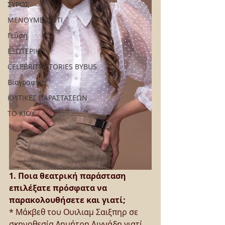
ΣΥΡΟΣ
ΜΕΝΟΥΜΕ ΣΠΙΤΙ
Γεύση
ΕΞΩΤΕΡΙΚΟ
CELEBRITY STORIES BYBUS
Βιογραφικά
ΚΡΙΤΙΚΕΣ ΠΑΡΑΣΤΑΣΕΩΝ
ΤΟ ΚΙΟΥ
1. Ποια θεατρική παράσταση 
επιλέξατε πρόσφατα να 
παρακολουθήσετε και γιατί;
* Μάκβεθ του Ουιλιαμ Σαιξπηρ σε 
σκηνοθεσία Δημήτρη Λιγνάδη γιατί 