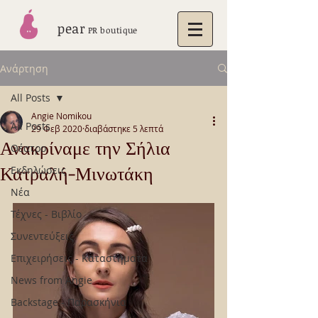
pear
PR boutique
Ανάρτηση
All Posts
Angie Nomikou
All Posts
29 Φεβ 2020
διαβάστηκε 5 λεπτά
Ανακρίναμε την Σήλια
Θέατρο
Κατραλή-Μινωτάκη
Εκδηλώσεις
Νέα
Τέχνες - Βιβλίο
Συνεντεύξεις
Επιχειρήσεις - Καταστήματα
News from Angie
Backstage - Παρασκήνια