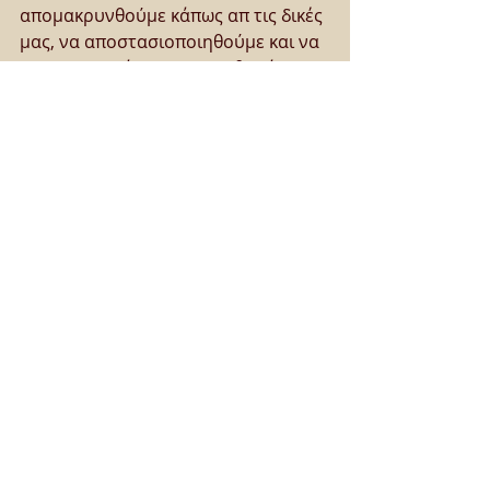
απομακρυνθούμε κάπως απ τις δικές 
μας, να αποστασιοποιηθούμε και να 
τις επανεξετάσουμε με καθαρότερη 
κρίση.
18. Ποια είναι η πιο δυνατή 
συγκίνηση, που σας έχει 
προκληθεί ποτέ σε θεατρική 
παράσταση;
* Κυρίως κλαίω. Σχεδόν σε όλες τις 
παραστάσεις. Όσο μπορώ πιο 
διακριτικά. Μερικές φορές 
ασταμάτητα.
19. Θυμώσατε ποτέ κατά την 
διάρκεια θεατρικής παράστασης;
* Όχι. Μπαίνω μέσα στα έργα αλλά 
δε μπορώ να θυμώσω με τους 
χαρακτήρες.
20. Κάνετε όνειρα, καλλιτεχνικά ή 
παντός είδους, σαν να είστε 