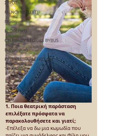
ΣΥΡΟΣ
ΜΕΝΟΥΜΕ ΣΠΙΤΙ
Γεύση
ΕΞΩΤΕΡΙΚΟ
CELEBRITY STORIES BYBUS
Βιογραφικά
ΚΡΙΤΙΚΕΣ ΠΑΡΑΣΤΑΣΕΩΝ
ΤΟ ΚΙΟΥ
1. Ποια θεατρική παράσταση 
επιλέξατε πρόσφατα να 
παρακολουθήσετε και γιατί;
-Επέλεξα να δω μια κωμωδία που 
παίζει μια συνάδελφος και Φίλη μου 