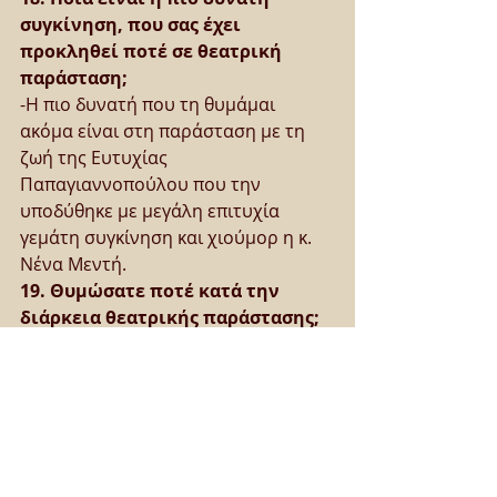
συγκίνηση, που σας έχει 
προκληθεί ποτέ σε θεατρική 
παράσταση;
-Η πιο δυνατή που τη θυμάμαι 
ακόμα είναι στη παράσταση με τη 
ζωή της Ευτυχίας 
Παπαγιαννοπούλου που την 
υποδύθηκε με μεγάλη επιτυχία 
γεμάτη συγκίνηση και χιούμορ η κ. 
Νένα Μεντή.
19. Θυμώσατε ποτέ κατά την 
διάρκεια θεατρικής παράστασης;
-Σίγουρα έχει συμβεί αυτό. Συνήθως 
όταν υπάρχει ενόχληση από το 
κοινό και νιώθω πως δεν σέβεται 
αυτό που του προσφέρουμε εκείνη 
την ώρα. Με ενοχλεί πολύ αυτό, 
καλύτερα ας μην έρθει στο Θέατρο 