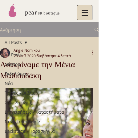
pear
PR boutique
Ανάρτηση
All Posts
Angie Nomikou
All Posts
26 Φεβ 2020
διαβάστηκε 4 λεπτά
Ανακρίναμε την Μένια
Θέατρο
Μαθιουδάκη
Εκδηλώσεις
Νέα
Τέχνες - Βιβλίο
Συνεντεύξεις
Επιχειρήσεις - Καταστήματα
News from Angie
Backstage - Παρασκήνια