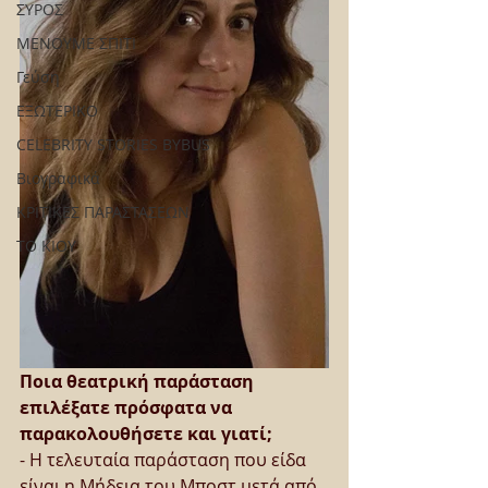
ΣΥΡΟΣ
ΜΕΝΟΥΜΕ ΣΠΙΤΙ
Γεύση
ΕΞΩΤΕΡΙΚΟ
CELEBRITY STORIES BYBUS
Βιογραφικά
ΚΡΙΤΙΚΕΣ ΠΑΡΑΣΤΑΣΕΩΝ
ΤΟ ΚΙΟΥ
Ποια θεατρική παράσταση 
επιλέξατε πρόσφατα να 
παρακολουθήσετε και γιατί;
- Η τελευταία παράσταση που είδα 
είναι η Μήδεια του Μποστ μετά από 