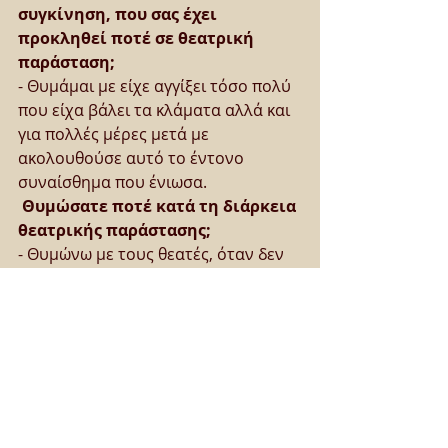
συγκίνηση, που σας έχει 
προκληθεί ποτέ σε θεατρική 
παράσταση;
- Θυμάμαι με είχε αγγίξει τόσο πολύ 
που είχα βάλει τα κλάματα αλλά και 
για πολλές μέρες μετά με 
ακολουθούσε αυτό το έντονο 
συναίσθημα που ένιωσα.
Θυμώσατε ποτέ κατά τη διάρκεια 
θεατρικής παράστασης;
- Θυμώνω με τους θεατές, όταν δεν 
σέβονται ούτε το χώρο στον οποίο 
βρίσκονται αλλά ούτε και τους 
ηθοποιούς που παίζουν.
Κάνετε όνειρα, καλλιτεχνικά ή 
παντός είδους, σαν να είστε 
είκοσι χρονών; Μοιραστείτε μαζί 
μας κάποια από αυτά.
- Κάνω όνειρα σαν παιδί και θα 