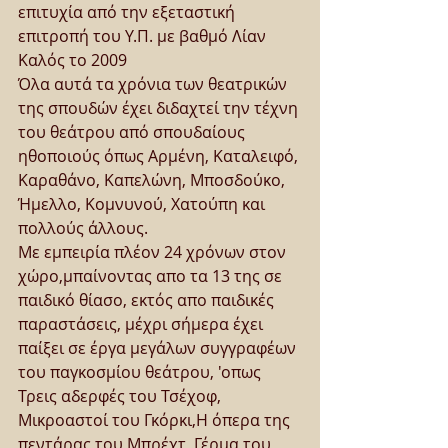
επιτυχία από την εξεταστική 
επιτροπή του Υ.Π. με βαθμό Λίαν 
Καλός το 2009
Όλα αυτά τα χρόνια των θεατρικών 
της σπουδών έχει διδαχτεί την τέχνη 
του θεάτρου από σπουδαίους 
ηθοποιούς όπως Αρμένη, Καταλειφό, 
Καραθάνο, Καπελώνη, Μποσδούκο, 
Ήμελλο, Κομνυνού, Χατούπη και 
πολλούς άλλους.
Με εμπειρία πλέον 24 χρόνων στον 
χώρο,μπαίνοντας απο τα 13 της σε 
παιδικό θίασο, εκτός απο παιδικές 
παραστάσεις, μέχρι σήμερα έχει 
παίξει σε έργα μεγάλων συγγραφέων 
του παγκοσμίου θεάτρου, 'οπως 
Τρεις αδερφές του Τσέχοφ, 
Μικροαστοί του Γκόρκι,Η όπερα της 
πεντάρας του Μπρέχτ, Γέρμα του 