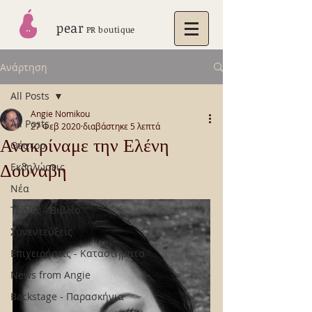
pear
PR boutique
Ανάρτηση
All Posts
Angie Nomikou
All Posts
27 Φεβ 2020
διαβάστηκε 5 λεπτά
Ανακρίναμε την Ελένη
Θέατρο
Δούναβη
Εκδηλώσεις
Νέα
Τέχνες - Βιβλίο
Συνεντεύξεις
Επιχειρήσεις - Καταστήματα
News from Angie
Backstage - Παρασκήνια