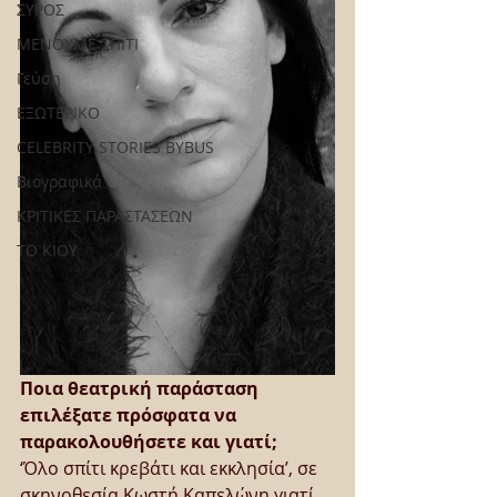
ΣΥΡΟΣ
ΜΕΝΟΥΜΕ ΣΠΙΤΙ
Γεύση
ΕΞΩΤΕΡΙΚΟ
CELEBRITY STORIES BYBUS
Βιογραφικά
ΚΡΙΤΙΚΕΣ ΠΑΡΑΣΤΑΣΕΩΝ
ΤΟ ΚΙΟΥ
Ποια θεατρική παράσταση 
επιλέξατε πρόσφατα να 
παρακολουθήσετε και γιατί;
‘Όλο σπίτι κρεβάτι και εκκλησία’, σε 
σκηνοθεσία Κωστή Καπελώνη γιατί 