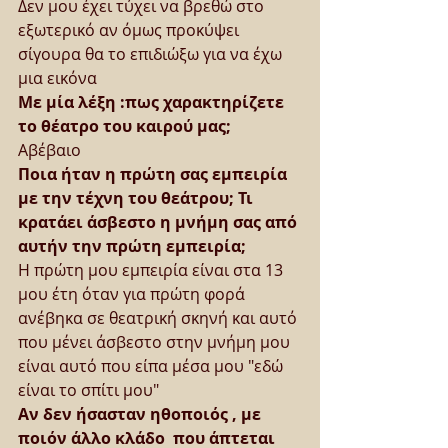
Δεν μου έχει τύχει να βρεθώ στο 
εξωτερικό αν όμως προκύψει 
σίγουρα θα το επιδιώξω για να έχω 
μια εικόνα
Με μία λέξη :πως χαρακτηρίζετε 
το θέατρο του καιρού μας;
Αβέβαιο
Ποια ήταν η πρώτη σας εμπειρία 
με την τέχνη του θεάτρου; Τι 
κρατάει άσβεστο η μνήμη σας από 
αυτήν την πρώτη εμπειρία;
Η πρώτη μου εμπειρία είναι στα 13 
μου έτη όταν για πρώτη φορά 
ανέβηκα σε θεατρική σκηνή και αυτό 
που μένει άσβεστο στην μνήμη μου 
είναι αυτό που είπα μέσα μου "εδώ 
είναι το σπίτι μου"
Αν δεν ήσασταν ηθοποιός , με 
ποιόν άλλο κλάδο  που άπτεται 