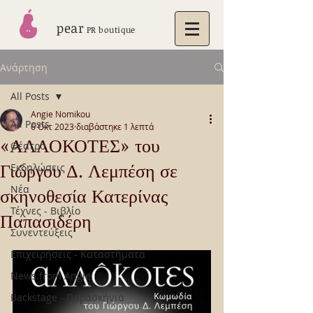
pear
PR boutique
Ανάρτηση
All Posts
Angie Nomikou
All Posts
6 Οκτ 2023
διαβάστηκε 1 λεπτά
«ΑΛΛΟΚΟΤΕΣ» του
Θέατρο
Γιώργου Δ. Λεμπέση σε
Εκδηλώσεις
Νέα
σκηνοθεσία Κατερίνας
Τέχνες - Βιβλίο
Παπασιδέρη
Συνεντεύξεις
Επιχειρήσεις - Καταστήματα
News from Angie
Backstage - Παρασκήνια