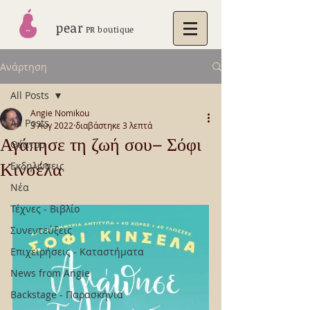
pear
PR boutique
Ανάρτηση
All Posts
Angie Nomikou
All Posts
3 Αυγ 2022
διαβάστηκε 3 λεπτά
Αγάπησε τη ζωή σου– Σόφι
Θέατρο
Κινσέλα
Εκδηλώσεις
Νέα
Τέχνες - Βιβλίο
Συνεντεύξεις
Επιχειρήσεις - Καταστήματα
News from Angie
Backstage - Παρασκήνια