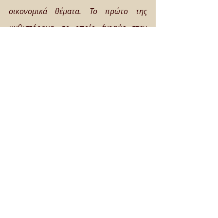
οικονομικά θέματα. Το πρώτο της 
μυθιστόρημα, το οποίο έγραψε στην 
ηλικία των 24 ετών και εκδόθηκε με το 
πραγματικό της όνομα, 
Μάντλεν 
Ουίκαμ
, αγκαλιάστηκε από αναγνώστες 
και κριτικούς και μπήκε στη λίστα των 
μπεστ σέλερ. Τα βιβλία της έχουν 
μεταφραστεί σε περισσότερες από 40 
γλώσσες και έχουν πουλήσει 45 
εκατομμύρια αντίτυπα σε πάνω από 60 
χώρες. Ανάμεσά τους και το πασίγνωστο 
βιβλίο 
Ψωνίζω, άρα υπάρχω
, το 
οποίο έχει γυριστεί κινηματογραφική 