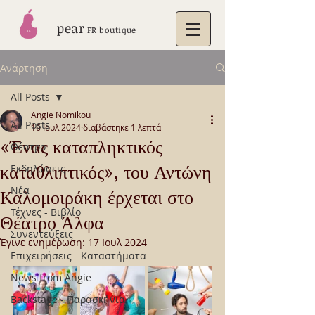
pear
PR boutique
Ανάρτηση
All Posts
Angie Nomikou
All Posts
16 Ιουλ 2024
διαβάστηκε 1 λεπτά
«Ένας καταπληκτικός
Θέατρο
καταθλιπτικός», του Αντώνη
Εκδηλώσεις
Νέα
Καλομοιράκη έρχεται στο
Τέχνες - Βιβλίο
Θέατρο Άλφα
Συνεντεύξεις
Έγινε ενημέρωση:
17 Ιουλ 2024
Επιχειρήσεις - Καταστήματα
News from Angie
Backstage - Παρασκήνια