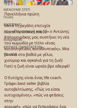
ΣΥΡΟΣ
ΜΕΝΟΥΜΕ ΣΠΙΤΙ
Πανελλήνια πρώτη
Γεύση
ΕΞΩΤΕΡΙΚΟ
Μετά τη μεγάλη επιτυχία 
του «Παρασκευή και 13» ο Αντώνης
CELEBRITY STORIES BYBUS
Καλομοιράκης μας συστήνει τη νέα 
Βιογραφικά
του κωμωδία με τίτλο «ένας
ΚΡΙΤΙΚΕΣ ΠΑΡΑΣΤΑΣΕΩΝ
καταπληκτικός καταθλιπτικός». Μια 
βουτιά στα βαθιά με γέλιο,
ΤΟ ΚΙΟΥ
χιούμορ και αγκαλιά για τη ζωή! 
Γιατί η ζωή είναι ωραία βρε αδερφέ!
Ο Ευτύχης είναι ένας life coach. 
Γράφει best seller βιβλία
αυτοβελτίωσης. «Πώς να είσαι 
ευτυχισμένος», «πώς να φτάσεις 
στην
κορυφή», «πώς να ξεπεράσεις ένα 